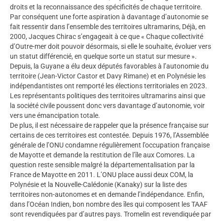
droits et la reconnaissance des spécificités de chaque territoire.
Par conséquent une forte aspiration à davantage d’autonomie se
fait ressentir dans l’ensemble des territoires ultramarins, Déjà, en
2000, Jacques Chirac s’engageait à ce que « Chaque collectivité
d’Outre-mer doit pouvoir désormais, si elle le souhaite, évoluer vers
un statut différencié, en quelque sorte un statut sur mesure ».
Depuis, la Guyane a élu deux députés favorables à l’autonomie du
territoire (Jean-Victor Castor et Davy Rimane) et en Polynésie les
indépendantistes ont remporté les élections territoriales en 2023.
Les représentants politiques des territoires ultramarins ainsi que
la société civile poussent donc vers davantage d’autonomie, voir
vers une émancipation totale.
De plus, il est nécessaire de rappeler que la présence française sur
certains de ces territoires est contestée. Depuis 1976, l’Assemblée
générale de l’ONU condamne régulièrement l’occupation française
de Mayotte et demande la restitution de l’île aux Comores. La
question reste sensible malgré la départementalisation par la
France de Mayotte en 2011. L’ONU place aussi deux COM, la
Polynésie et la Nouvelle-Calédonie (Kanaky) sur la liste des
territoires non-autonomes et en demande l’indépendance. Enfin,
dans l’Océan Indien, bon nombre des îles qui composent les TAAF
sont revendiquées par d’autres pays. Tromelin est revendiquée par