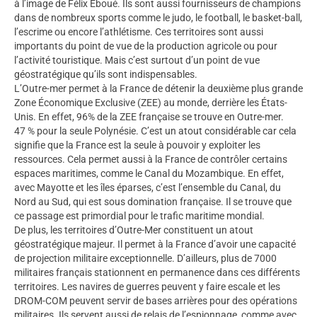
à l’image de Félix Éboué. Ils sont aussi fournisseurs de champions
dans de nombreux sports comme le judo, le football, le basket-ball,
l’escrime ou encore l’athlétisme. Ces territoires sont aussi
importants du point de vue de la production agricole ou pour
l’activité touristique. Mais c’est surtout d’un point de vue
géostratégique qu’ils sont indispensables.
L’Outre-mer permet à la France de détenir la deuxième plus grande
Zone Économique Exclusive (ZEE) au monde, derrière les États-
Unis. En effet, 96% de la ZEE française se trouve en Outre-mer.
47 % pour la seule Polynésie. C’est un atout considérable car cela
signifie que la France est la seule à pouvoir y exploiter les
ressources. Cela permet aussi à la France de contrôler certains
espaces maritimes, comme le Canal du Mozambique. En effet,
avec Mayotte et les îles éparses, c’est l’ensemble du Canal, du
Nord au Sud, qui est sous domination française. Il se trouve que
ce passage est primordial pour le trafic maritime mondial.
De plus, les territoires d’Outre-Mer constituent un atout
géostratégique majeur. Il permet à la France d’avoir une capacité
de projection militaire exceptionnelle. D’ailleurs, plus de 7000
militaires français stationnent en permanence dans ces différents
territoires. Les navires de guerres peuvent y faire escale et les
DROM-COM peuvent servir de bases arrières pour des opérations
militaires. Ils servent aussi de relais de l’espionnage, comme avec