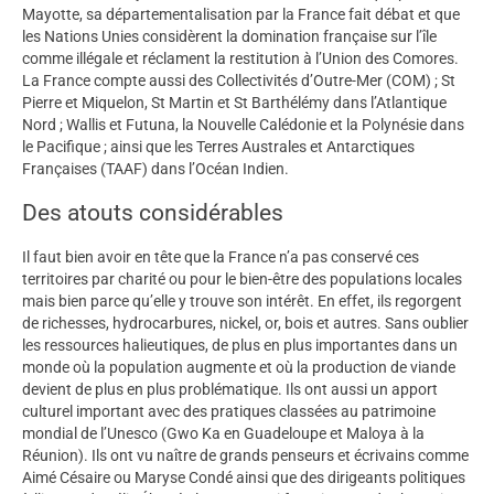
Mayotte, sa départementalisation par la France fait débat et que
les Nations Unies considèrent la domination française sur l’île
comme illégale et réclament la restitution à l’Union des Comores.
La France compte aussi des Collectivités d’Outre-Mer (COM) ; St
Pierre et Miquelon, St Martin et St Barthélémy dans l’Atlantique
Nord ; Wallis et Futuna, la Nouvelle Calédonie et la Polynésie dans
le Pacifique ; ainsi que les Terres Australes et Antarctiques
Françaises (TAAF) dans l’Océan Indien.
Des atouts considérables
Il faut bien avoir en tête que la France n’a pas conservé ces
territoires par charité ou pour le bien-être des populations locales
mais bien parce qu’elle y trouve son intérêt. En effet, ils regorgent
de richesses, hydrocarbures, nickel, or, bois et autres. Sans oublier
les ressources halieutiques, de plus en plus importantes dans un
monde où la population augmente et où la production de viande
devient de plus en plus problématique. Ils ont aussi un apport
culturel important avec des pratiques classées au patrimoine
mondial de l’Unesco (Gwo Ka en Guadeloupe et Maloya à la
Réunion). Ils ont vu naître de grands penseurs et écrivains comme
Aimé Césaire ou Maryse Condé ainsi que des dirigeants politiques