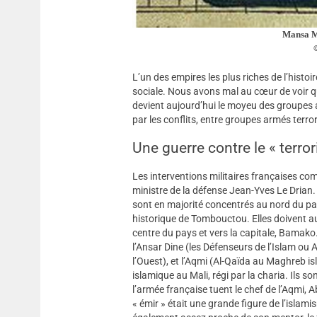
Mansa Mo
L’un des empires les plus riches de l’histoir
sociale. Nous avons mal au cœur de voir que
devient aujourd’hui le moyeu des groupes
par les conflits, entre groupes armés terror
Une guerre contre le « terro
Les interventions militaires françaises co
ministre de la défense Jean-Yves Le Drian. 
sont en majorité concentrés au nord du pays
historique de Tombouctou. Elles doivent a
centre du pays et vers la capitale, Bamako
l’Ansar Dine (les Défenseurs de l’Islam ou 
l’Ouest), et l’Aqmi (Al-Qaïda au Maghreb is
islamique au Mali, régi par la charia. Ils 
l’armée française tuent le chef de l’Aqmi, 
« émir » était une grande figure de l’islamis