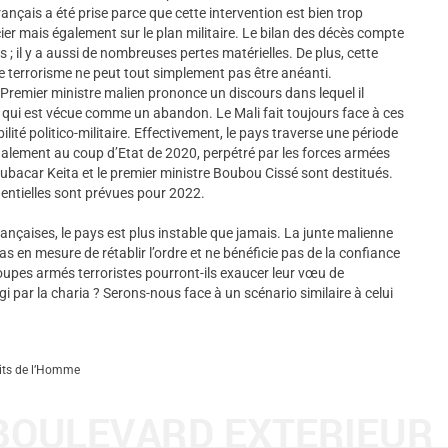
rançais a été prise parce que cette intervention est bien trop
ier mais également sur le plan militaire. Le bilan des décès compte
 ; il y a aussi de nombreuses pertes matérielles. De plus, cette
 le terrorisme ne peut tout simplement pas être anéanti.
le Premier ministre malien prononce un discours dans lequel il
ce qui est vécue comme un abandon. Le Mali fait toujours face à ces
lité politico-militaire. Effectivement, le pays traverse une période
galement au coup d’Etat de 2020, perpétré par les forces armées
ubacar Keita et le premier ministre Boubou Cissé sont destitués.
identielles sont prévues pour 2022.
rançaises, le pays est plus instable que jamais. La junte malienne
as en mesure de rétablir l’ordre et ne bénéficie pas de la confiance
roupes armés terroristes pourront-ils exaucer leur vœu de
gi par la charia ? Serons-nous face à un scénario similaire à celui
oits de l’Homme