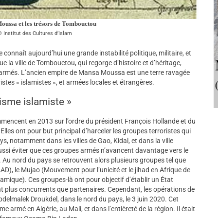
ussa et les trésors de Tombouctou
Institut des Cultures d’Islam
e connaît aujourd’hui une grande instabilité politique, militaire, et
 la ville de Tombouctou, qui regorge d’histoire et d’héritage,
 armés. L’ancien empire de Mansa Moussa est une terre ravagée
istes « islamistes », et armées locales et étrangères.
risme islamiste »
mmencent en 2013 sur l’ordre du président François Hollande et du
Elles ont pour but principal d’harceler les groupes terroristes qui
, notamment dans les villes de Gao, Kidal, et dans la ville
ussi éviter que ces groupes armés n’avancent davantage vers le
. Au nord du pays se retrouvent alors plusieurs groupes tel que
AAD), le Mujao (Mouvement pour l’unicité et le jihad en Afrique de
lamique). Ces groupes-là ont pour objectif d’établir un État
sont plus concurrents que partenaires. Cependant, les opérations de
Abdelmalek Droukdel, dans le nord du pays, le 3 juin 2020. Cet
me armé en Algérie, au Mali, et dans l’entièreté de la région. Il était