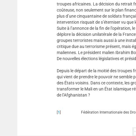
troupes africaines. La décision du retrait f
coûteuse, non seulement sur le plan financ
plus d’une cinquantaine de soldats français
intervention risquait de s’éterniser vu que
Suite à l’annonce de la fin de l’opération, 
déplore la décision unilatérale de la Fran
groupes terroristes mais aussi à une instabi
critique due au terrorisme présent, mais é
maliennes. Le président malien Ibrahim Bo
De nouvelles élections législatives et prés
Depuis le départ de la moitié des troupes f
qui vient de prendre le pouvoir ne semble p
des États voisins. Dans ce contexte, les g
transformer le Mali en un État islamique ré
de l’Afghanistan ?
[
1
]
Fédération Internationale des Dr