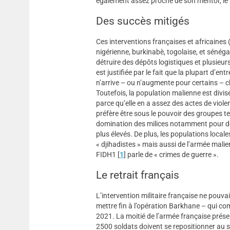
également assez proche de son mentor, l
Des succès mitigés
Ces interventions françaises et africaines
nigérienne, burkinabè, togolaise, et sénég
détruire des dépôts logistiques et plusieu
est justifiée par le fait que la plupart d’en
n’arrive – ou n’augmente pour certains – c
Toutefois, la population malienne est divis
parce qu’elle en a assez des actes de viole
préfère être sous le pouvoir des groupes terr
domination des milices notamment pour des
plus élevés. De plus, les populations local
« djihadistes » mais aussi de l’armée mali
FIDH1
[
1
]
parle de « crimes de guerre ».
Le retrait français
L’intervention militaire française ne pouv
mettre fin à l’opération Barkhane – qui co
2021. La moitié de l’armée française présent
2500 soldats doivent se repositionner au s