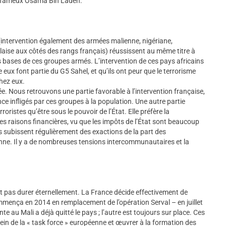
e fameux Osama Bin Laden.
 (intervention également des armées malienne, nigériane,
alaise aux côtés des rangs français) réussissent au même titre à
rs bases de ces groupes armés. L’intervention de ces pays africains
tre eux font partie du G5 Sahel, et qu’ils ont peur que le terrorisme
hez eux.
ée. Nous retrouvons une partie favorable à l’intervention française,
nce infligés par ces groupes à la population. Une autre partie
oristes qu’être sous le pouvoir de l’État. Elle préfère la
 raisons financières, vu que les impôts de l’État sont beaucoup
es subissent régulièrement des exactions de la part des
enne. Il y a de nombreuses tensions intercommunautaires et la
ait pas durer éternellement. La France décide effectivement de
mmença en 2014 en remplacement de l’opération Serval – en juillet
e au Mali a déjà quitté le pays ; l’autre est toujours sur place. Ces
ein de la « task force » européenne et œuvrer à la formation des