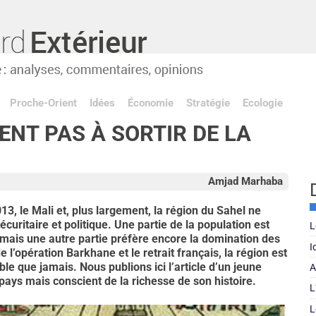
Proche-Orient
Idées
Économie
Stratégie
Ecologie
ENT PAS À SORTIR DE LA
Amjad Marhaba
13, le Mali et, plus largement, la région du Sahel ne
écuritaire et politique. Une partie de la population est
L
, mais une autre partie préfère encore la domination des
I
de l’opération Barkhane et le retrait français, la région est
ble que jamais. Nous publions ici l’article d’un jeune
A
 pays mais conscient de la richesse de son histoire.
L
L