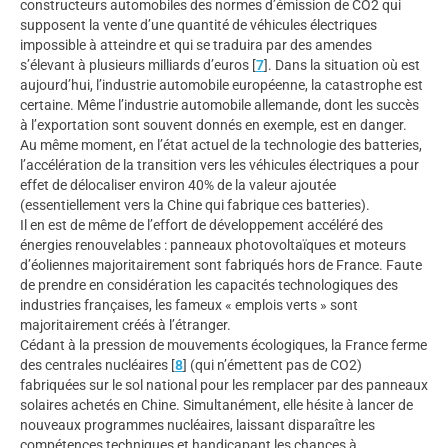
constructeurs automobiles des normes d’émission de CO2 qui
supposent la vente d’une quantité de véhicules électriques
impossible à atteindre et qui se traduira par des amendes
s’élevant à plusieurs milliards d’euros
[
7
]
. Dans la situation où est
aujourd’hui, l’industrie automobile européenne, la catastrophe est
certaine. Même l’industrie automobile allemande, dont les succès
à l’exportation sont souvent donnés en exemple, est en danger.
Au même moment, en l’état actuel de la technologie des batteries,
l’accélération de la transition vers les véhicules électriques a pour
effet de délocaliser environ 40% de la valeur ajoutée
(essentiellement vers la Chine qui fabrique ces batteries).
Il en est de même de l’effort de développement accéléré des
énergies renouvelables : panneaux photovoltaïques et moteurs
d’éoliennes majoritairement sont fabriqués hors de France. Faute
de prendre en considération les capacités technologiques des
industries françaises, les fameux « emplois verts » sont
majoritairement créés à l’étranger.
Cédant à la pression de mouvements écologiques, la France ferme
des centrales nucléaires
[
8
]
(qui n’émettent pas de CO2)
fabriquées sur le sol national pour les remplacer par des panneaux
solaires achetés en Chine. Simultanément, elle hésite à lancer de
nouveaux programmes nucléaires, laissant disparaître les
compétences techniques et handicapant les chances à