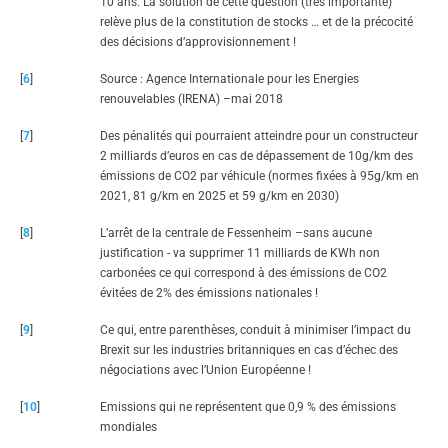
10 ans. La solution de cette question (très importante)
relève plus de la constitution de stocks … et de la précocité
des décisions d’approvisionnement !
[
6
]
Source : Agence Internationale pour les Energies
renouvelables (IRENA) –mai 2018
[
7
]
Des pénalités qui pourraient atteindre pour un constructeur
2 milliards d’euros en cas de dépassement de 10g/km des
émissions de CO2 par véhicule (normes fixées à 95g/km en
2021, 81 g/km en 2025 et 59 g/km en 2030)
[
8
]
L’arrêt de la centrale de Fessenheim –sans aucune
justification - va supprimer 11 milliards de KWh non
carbonées ce qui correspond à des émissions de CO2
évitées de 2% des émissions nationales !
[
9
]
Ce qui, entre parenthèses, conduit à minimiser l’impact du
Brexit sur les industries britanniques en cas d’échec des
négociations avec l’Union Européenne !
[
10
]
Emissions qui ne représentent que 0,9 % des émissions
mondiales