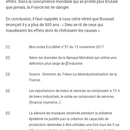
effets. Dans la concurrence mondiale qui se profile plus brutale
que jamais, la France est en danger.
En conclusion, il faut rappeler à tous cette vérité que Bossuet
énonçait il y a plus de 300 ans : « Dieu se rit de ceux qui
maudissent les effets dont ils chérissent les causes ».
[
1
]
Bloc-notes Eco-Billet n°37 du 13 novembre 2017
[
2
]
Selon les données de la Banque Mondiale qui utilise une
définition plus large de [[l’industrie
[
3
]
Source : Direction du Trésor-La désindustrialisation de la
France. .
[
4
]
Les exportations de biens et services se composent à 75 %
de biens industriels, le solde se composant de services
(finance, tourisme…)
[
5
]
La pénurie de masques observée pendant la présente
épidémie ne justifie pas la création de capacités de
production destinées à être utilisées une fois tous les 5 ou