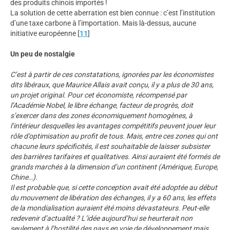
des produits chinois importés !
La solution de cette aberration est bien connue : c’est l’institution
d’une taxe carbone à l’importation. Mais là-dessus, aucune
initiative européenne
[
11
]
Un peu de nostalgie
C’est à partir de ces constatations, ignorées par les économistes
dits libéraux, que Maurice Allais avait conçu, il y a plus de 30 ans,
un projet original. Pour cet économiste, récompensé par
l’Académie Nobel, le libre échange, facteur de progrès, doit
s’exercer dans des zones économiquement homogènes, à
l’intérieur desquelles les avantages compétitifs peuvent jouer leur
rôle d’optimisation au profit de tous. Mais, entre ces zones qui ont
chacune leurs spécificités, il est souhaitable de laisser subsister
des barrières tarifaires et qualitatives. Ainsi auraient été formés de
grands marchés à la dimension d’un continent (Amérique, Europe,
Chine…).
Il est probable que, si cette conception avait été adoptée au début
du mouvement de libération des échanges, il y a 60 ans, les effets
de la mondialisation auraient été moins dévastateurs. Peut-elle
redevenir d’actualité ? L’idée aujourd’hui se heurterait non
seulement à l’hostilité des pays en voie de développement mais