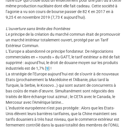
ruiné EDF qui croule sous un endettement pour une part du à cette
même production nucléaire dont elle fait cadeau. Cette société à
l’agonie a vu son cours de bourse passer de 82 € en 2017 en à
9,25 € en novembre 2019 (7,73 € aujourd’hui).
L’ouverture sans limite des frontières
Le principe de la création du marché commun était de promouvoir
un marché intérieur totalement ouvert, protégé par un Tarif
Extérieur Commun.
L’Europe a abandonné ce principe fondateur. De négociations
commerciales en « rounds » du GATT, le tarif extérieur a été de fait
supprimé : aujourd’hui, le droit de douane moyen sur les produits
industriels est de 1,7%
[
9
]
!
La stratégie de l’Europe aujourd’hui est de s’ouvrir à de nouveaux
Etats (prochainement la Macédoine et l’Albanie, plus tard la
Turquie, la Serbie, le Kosovo…) qui sont autant de concurrents à
bas coûts de main d’œuvre. Simultanément sont négociés des
traités de libre échange tout azimut ; le CETA avec le Canada, le
Mercosur avec l’Amérique latine…
L’industrie européenne n’est pas protégée : Alors que les Etats-
Unis élèvent leurs barrières tarifaires, que la Chine maintient ses
tarifs douaniers à très haut niveau, que le commerce extérieur est
fermement contrôlé dans la quasi-totalité des membres de l’ONU,