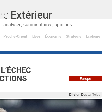
Proche-Orient
Idées
Économie
Stratégie
Ecologie
 L’ÉCHEC
ECTIONS
Europe
Olivier Costa
Telos