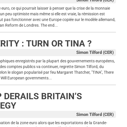
Simon Tilford (CER)
euro, ce qui pourrait laisser à penser que la crise de la monnaie
n peu optimiste mais même si elle est vraie, la rémission est
eut pas fonctionner avec une Europe copiée sur le modèle allemand,
ean Reform de Londres. The end...
ITY : TURN OR TINA ?
Simon Tilford (CER)
ophiques enregistrés par la plupart des gouvernements européens,
 des comptes publics va continuer, regrette Simon Tilford, du
lon le slogan popularisé par feu Margaret Thatcher, "TINA", There
e). Will European governments...
DERAILS BRITAIN’S
TEGY
Simon Tilford (CER)
ation de la zone euro alors que les exportations de la Grande-