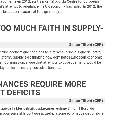
augmenté en 2012, écrit Simon Tilford, du Centre for European
’s attempt to rebalance the UK economy has failed. In 2012, the
he broadest measure of foreign trade)...
OO MUCH FAITH IN SUPPLY-
Simon Tilford (CER)
rine économique et ne pas tout miser sur une olitique de l’offre,
an Reform. Supply-side thinking now dominates European economic
ean Commission, argue that attempts to boost demand would be
elay to the necessary consolidation of...
INANCES REQUIRE MORE
T DEFICITS
Simon Tilford (CER)
que de faibles déficits budgétaires, estime Simon Tilford, du
poursuivant la politique actuelle, la zone euro risque de combiner