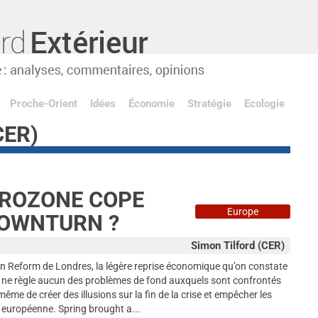
Proche-Orient
Idées
Économie
Stratégie
Ecologie
CER)
UROZONE COPE
Europe
DOWNTURN ?
Simon Tilford (CER)
an Reform de Londres, la légère reprise économique qu’on constate
le ne règle aucun des problèmes de fond auxquels sont confrontés
me de créer des illusions sur la fin de la crise et empêcher les
 européenne. Spring brought a...