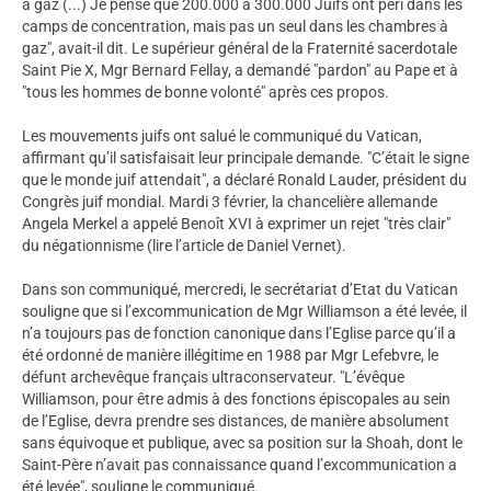
à gaz (...) Je pense que 200.000 à 300.000 Juifs ont péri dans les
camps de concentration, mais pas un seul dans les chambres à
gaz", avait-il dit. Le supérieur général de la Fraternité sacerdotale
Saint Pie X, Mgr Bernard Fellay, a demandé "pardon" au Pape et à
"tous les hommes de bonne volonté" après ces propos.
Les mouvements juifs ont salué le communiqué du Vatican,
affirmant qu’il satisfaisait leur principale demande. "C’était le signe
que le monde juif attendait", a déclaré Ronald Lauder, président du
Congrès juif mondial. Mardi 3 février, la chancelière allemande
Angela Merkel a appelé Benoît XVI à exprimer un rejet "très clair"
du négationnisme (lire l’article de Daniel Vernet).
Dans son communiqué, mercredi, le secrétariat d’Etat du Vatican
souligne que si l’excommunication de Mgr Williamson a été levée, il
n’a toujours pas de fonction canonique dans l’Eglise parce qu’il a
été ordonné de manière illégitime en 1988 par Mgr Lefebvre, le
défunt archevêque français ultraconservateur. "L’évêque
Williamson, pour être admis à des fonctions épiscopales au sein
de l’Eglise, devra prendre ses distances, de manière absolument
sans équivoque et publique, avec sa position sur la Shoah, dont le
Saint-Père n’avait pas connaissance quand l’excommunication a
été levée", souligne le communiqué.