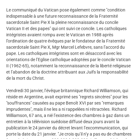
Le communiqué du Vatican pose également comme "condition
indispensable à une future reconnaissance de la Fraternité
sacerdotale Saint Pie X la pleine reconnaissance du concile
Vatican II et des papes" qui ont suivi ce concile. Les catholiques
intégristes avaient rompu avec le Vatican en 1988 après
l’ordination de quatre évêques par le fondateur de la Fraternité
sacerdotale Saint Pie X, Mgr Marcel Lefebvre, sans l’accord du
pape. Les catholiques intégristes sont en désaccord avec les
orientations de l’Eglise catholique adoptées par le concile Vatican
II (1962-65), notamment la reconnaissance de la liberté religieuse
et l’abandon de la doctrine attribuant aux Juifs la responsabilité
de la mort du Christ.
Vendredi 30 janvier, l’évêque britannique Richard Williamson, qui
réside en Argentine, avait exprimé ses "regrets sincères" pour les
"souffrances" causées au pape Benoît XVI par ses "remarques
imprudentes", mais il ne les a ni rappelées ni rétractées. Richard
Williamson, 67 ans, a nié l’existence des chambres à gaz dans un
entretien à la télévision suédoise diffusé deux jours avant la
publication le 24 janvier du décret levant l’excommunication, qui
porte la date du 21 janvier. "Je crois qu’il n’y a pas eu de chambres