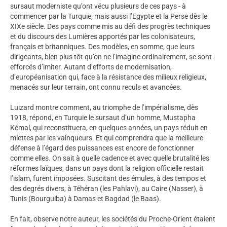
sursaut moderniste qu’ont vécu plusieurs de ces pays - à
commencer par la Turquie, mais aussi l’Egypte et la Perse dès le
XIXe siècle. Des pays comme mis au défi des progrès techniques
et du discours des Lumières apportés par les colonisateurs,
français et britanniques. Des modèles, en somme, que leurs
dirigeants, bien plus tôt qu’on ne l’imagine ordinairement, se sont
efforcés d’imiter. Autant d’efforts de modernisation,
d’européanisation qui, face à la résistance des milieux religieux,
menacés sur leur terrain, ont connu reculs et avancées.
Luizard montre comment, au triomphe de l’impérialisme, dès
1918, répond, en Turquie le sursaut d’un homme, Mustapha
Kémal, qui reconstituera, en quelques années, un pays réduit en
miettes par les vainqueurs. Et qui comprendra que la meilleure
défense à l’égard des puissances est encore de fonctionner
comme elles. On sait à quelle cadence et avec quelle brutalité les
réformes laïques, dans un pays dont la religion officielle restait
l’islam, furent imposées. Suscitant des émules, à des tempos et
des degrés divers, à Téhéran (les Pahlavi), au Caire (Nasser), à
Tunis (Bourguiba) à Damas et Bagdad (le Baas).
En fait, observe notre auteur, les sociétés du Proche-Orient étaient