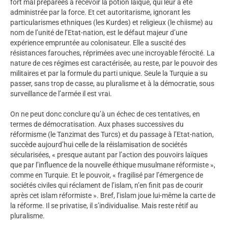
fort mal préparées à recevoir la potion laïque, qui leur a été
administrée par la force. Et cet autoritarisme, ignorant les
particularismes ethniques (les Kurdes) et religieux (le chiisme) au
nom de l’unité de l’Etat-nation, est le défaut majeur d’une
expérience empruntée au colonisateur. Elle a suscité des
résistances farouches, réprimées avec une incroyable férocité. La
nature de ces régimes est caractérisée, au reste, par le pouvoir des
militaires et par la formule du parti unique. Seule la Turquie a su
passer, sans trop de casse, au pluralisme et à la démocratie, sous
surveillance de l’armée il est vrai.
On ne peut donc conclure qu’à un échec de ces tentatives, en
termes de démocratisation. Aux phases successives du
réformisme (le Tanzimat des Turcs) et du passage à l’Etat-nation,
succède aujourd’hui celle de la réislamisation de sociétés
sécularisées, « presque autant par l’action des pouvoirs laïques
que par l’influence de la nouvelle éthique musulmane réformiste »,
comme en Turquie. Et le pouvoir, « fragilisé par l’émergence de
sociétés civiles qui réclament de l’islam, n’en finit pas de courir
après cet islam réformiste ». Bref, l’islam joue lui-même la carte de
la réforme. Il se privatise, il s’individualise. Mais reste rétif au
pluralisme.