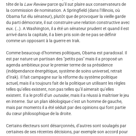
tête de la
Law Review
parce qu’il sut plaire aux conservateurs de
la commission de nomination. A Springfield (dans l’Illinois, où
Obama fut élu sénateur), plutôt que de provoquer la vieille garde
du parti démocrate, il sut construire une relation constructive avec
eux. (…). A Washington, il a été un sénateur prudent et quand il est
arrivé dans la capitale, il a bien pris soin de ne pas se définir
comme un opposant à la guerre en Irak.
Comme beaucoup d’hommes politiques, Obama est paradoxal. Il
est par nature un partisan des "petits pas" mais il a proposé un
agenda ambitieux pour le premier terme de sa présidence
(indépendance énergétique, système de soins universel, retrait
d’Irak). Il fait campagne sur la réforme du système politique
actuel, mais il a toujours fait de la politique un utilisant les règles
telles qu’elles existent, non pas telles qu’il aimerait qu’elles
existent. Il a le profil d’un
outsider
, mais il a réussi à maîtriser le jeu
en interne. Sur un plan idéologique c’est un homme de gauche,
mais par moments il a été séduit par des opinions qui font partie
du cœur philosophique de la droite.
Certains électeurs sont désarçonnés, d’autres sont soulagés par
certaines de ses récentes décisions, par exemple son accord pour