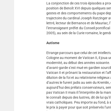
La conjonction de ces trois épisodes a pro
position de Benoît XVI depuis quelques sem
gestes et des comportements du pape depui
trajectoire du cardinal Joseph Ratzinger avan
lettré, lecteur de Bernanos et de Mauriac, 
l’intransigeant préfet du Conseil pontifical 
2005), au sein de la Curie romaine, le genda
Autisme
Etrange parcours que celui de cet intellect
Cologne au moment de Vatican II, il joua un
modernité, au début des années soixante. M
d’avant-garde s’est mué en gardien sourci
Vatican II et prônant la restauration et l’a
dilution de la foi et au relativisme relig
d’autres le furent jadis au sein du Kremli
aujourd’hui des prélats conservateurs, sem
pas Vatican II mais il l’interprète de la man
le connaît depuis des lustres, dit de lui qu’i
vrais catholiques. Peu importe au fond, à se
le prix à payer pour que soit préservés l’un