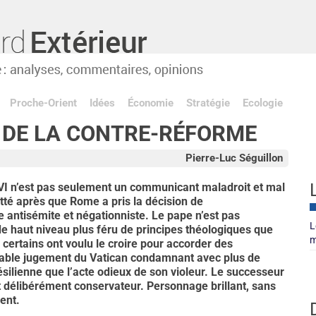
Proche-Orient
Idées
Économie
Stratégie
Ecologie
E DE LA CONTRE-RÉFORME
Pierre-Luc Séguillon
XVI n’est pas seulement un communicant maladroit et mal
té après que Rome a pris la décision de
 antisémite et négationniste. Le pape n’est pas
L
de haut niveau plus féru de principes théologiques que
m
certains ont voulu le croire pour accorder des
oyable jugement du Vatican condamnant avec plus de
résilienne que l’acte odieux de son violeur. Le successeur
 délibérément conservateur. Personnage brillant, sans
ent.