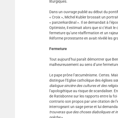
liturgiques.
Dans un ouvrage publié au début du pontific
« Croix », Michel Kubler brossait un portra
« panzerkardinal ». Il se demandait à l’époq
Optimiste, il estimait alors que si c’était l
fermeture qu’une réaffirmation et un rajeun
Réforme protestante en avait révélé les 
Fermeture
Tout aujourd’hui paraît démontrer que Ben
malheureusement au sens d’une fermetur
Le pape prône l’œcuménisme. Certes. Mais,
distingue l’Eglise catholique des églises 
dialogue sincère des cultures et des religio
l’apologétique au risque de scandaliser. E
de Ratisbonne sur les rapports entre la foi 
contrario son propos par une citation de 
interrogeant un sage perse et lui demandan
trouveras que des choses diaboliques et in
prêche
».