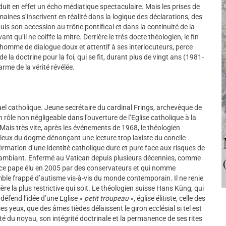
duit en effet un écho médiatique spectaculaire. Mais les prises de
aines s’inscrivent en réalité dans la logique des déclarations, des
s son accession au trône pontifical et dans la continuité de la
t qu’il ne coiffe la mitre. Derrière le très docte théologien, le fin
l’homme de dialogue doux et attentif à ses interlocuteurs, perce
de la doctrine pour la foi, qui se fit, durant plus de vingt ans (1981-
rme de la vérité révélée.
uel catholique. Jeune secrétaire du cardinal Frings, archevêque de
 rôle non négligeable dans l’ouverture de l’Eglise catholique à la
ais très vite, après les événements de 1968, le théologien
lleux du dogme dénonçant une lecture trop laxiste du concile
ffirmation d’une identité catholique dure et pure face aux risques de
ieux ambiant. Enfermé au Vatican depuis plusieurs décennies, comme
n, ce pape élu en 2005 par des conservateurs et qui nomme
ble frappé d’autisme vis-à-vis du monde contemporain. Il ne renie
ière la plus restrictive qui soit. Le théologien suisse Hans Küng, qui
l défend l’idée d’une Eglise «
petit troupeau
», église élitiste, celle des
s yeux, que des âmes tièdes délaissent le giron ecclésial si tel est
ité du noyau, son intégrité doctrinale et la permanence de ses rites