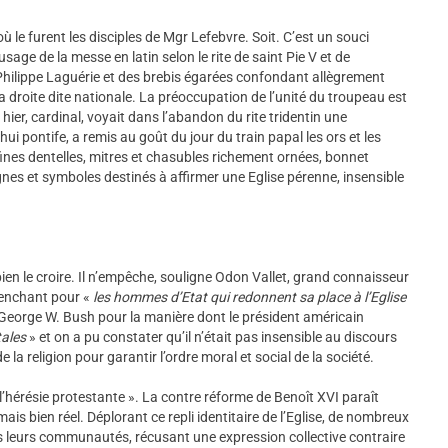
ù le furent les disciples de Mgr Lefebvre. Soit. C’est un souci
’usage de la messe en latin selon le rite de saint Pie V et de
é Philippe Laguérie et des brebis égarées confondant allègrement
la droite dite nationale. La préoccupation de l’unité du troupeau est
hier, cardinal, voyait dans l’abandon du rite tridentin une
’hui pontife, a remis au goût du jour du train papal les ors et les
fines dentelles, mitres et chasubles richement ornées, bonnet
gnes et symboles destinés à affirmer une Eglise pérenne, insensible
bien le croire. Il n’empêche, souligne Odon Vallet, grand connaisseur
 penchant pour «
les hommes d’Etat qui redonnent sa place à l’Eglise
té George W. Bush pour la manière dont le président américain
ales
» et on a pu constater qu’il n’était pas insensible au discours
 la religion pour garantir l’ordre moral et social de la société.
« l’hérésie protestante ». La contre réforme de Benoît XVI paraît
is bien réel. Déplorant ce repli identitaire de l’Eglise, de nombreux
ds leurs communautés, récusant une expression collective contraire