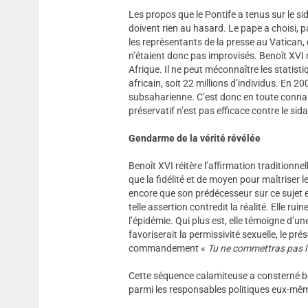
Les propos que le Pontife a tenus sur le s
doivent rien au hasard. Le pape a choisi, 
les représentants de la presse au Vatican, 
n’étaient donc pas improvisés. Benoît XVI n
Afrique. Il ne peut méconnaître les statisti
africain, soit 22 millions d’individus. En 
subsaharienne. C’est donc en toute connai
préservatif n’est pas efficace contre le sida
Gendarme de la vérité révélée
Benoît XVI réitère l’affirmation traditionnell
que la fidélité et de moyen pour maîtriser 
encore que son prédécesseur sur ce sujet e
telle assertion contredit la réalité. Elle ru
l’épidémie. Qui plus est, elle témoigne d’un
favoriserait la permissivité sexuelle, le pr
commandement «
Tu ne commettras pas l
Cette séquence calamiteuse a consterné bo
parmi les responsables politiques eux-mê