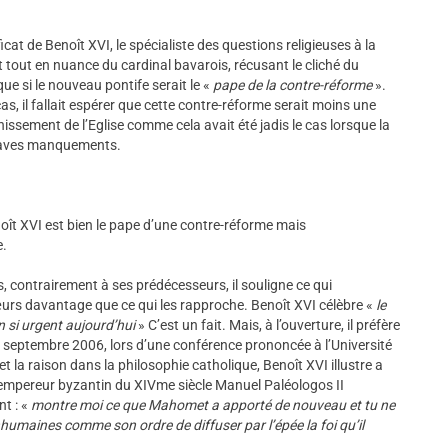
at de Benoît XVI, le spécialiste des questions religieuses à la
it tout en nuance du cardinal bavarois, récusant le cliché du
ue si le nouveau pontife serait le «
pape de la contre-réforme
».
e cas, il fallait espérer que cette contre-réforme serait moins une
issement de l’Eglise comme cela avait été jadis le cas lorsque la
graves manquements.
oît XVI est bien le pape d’une contre-réforme mais
e.
 contrairement à ses prédécesseurs, il souligne ce qui
sœurs davantage que ce qui les rapproche. Benoît XVI célèbre «
le
n si urgent aujourd’hui
» C’est un fait. Mais, à l’ouverture, il préfère
n septembre 2006, lors d’une conférence prononcée à l’Université
et la raison dans la philosophie catholique, Benoît XVI illustre a
l’empereur byzantin du XIVme siècle Manuel Paléologos II
t : «
montre moi ce que Mahomet a apporté de nouveau et tu ne
humaines comme son ordre de diffuser par l’épée la foi qu’il