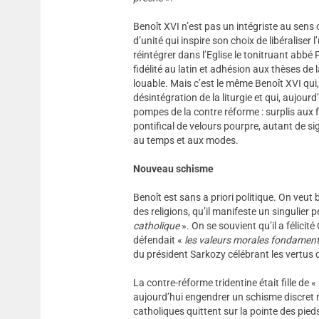
Benoît XVI n’est pas un intégriste au sens o
d’unité qui inspire son choix de libéraliser l
réintégrer dans l’Eglise le tonitruant abb
fidélité au latin et adhésion aux thèses de 
louable. Mais c’est le même Benoît XVI qui, 
désintégration de la liturgie et qui, aujourd
pompes de la contre réforme : surplis aux 
pontifical de velours pourpre, autant de si
au temps et aux modes.
Nouveau schisme
Benoît est sans a priori politique. On veut 
des religions, qu’il manifeste un singulier
catholique
». On se souvient qu’il a félici
défendait «
les valeurs morales fondament
du président Sarkozy célébrant les vertus de
La contre-réforme tridentine était fille de 
aujourd’hui engendrer un schisme discret ma
catholiques quittent sur la pointe des pie