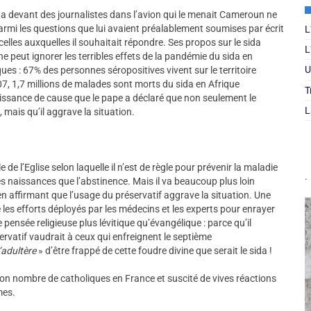
ida devant des journalistes dans l’avion qui le menait Cameroun ne
parmi les questions que lui avaient préalablement soumises par écrit
L
celles auxquelles il souhaitait répondre. Ses propos sur le sida
L
e peut ignorer les terribles effets de la pandémie du sida en
U
ques : 67% des personnes séropositives vivent sur le territoire
2007, 1,7 millions de malades sont morts du sida en Afrique
T
ssance de cause que le pape a déclaré que non seulement le
L
, mais qu’il aggrave la situation.
e de l’Eglise selon laquelle il n’est de règle pour prévenir la maladie
.
les naissances que l’abstinence. Mais il va beaucoup plus loin
n affirmant que l’usage du préservatif aggrave la situation. Une
ine les efforts déployés par les médecins et les experts pour enrayer
e pensée religieuse plus lévitique qu’évangélique : parce qu’il
éservatif vaudrait à ceux qui enfreignent le septième
’adultère
» d’être frappé de cette foudre divine que serait le sida !
n nombre de catholiques en France et suscité de vives réactions
mes.