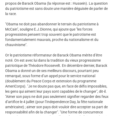
propos de Barack Obama (la réponse est : Hussein). La question
du patriotisme est sans doute une manière déguisée de parler de
la race.
"Obama ne doit pas abandonner le terrain du patriotisme à
McCain", souligne E.J.Dionne, qui ajoute que "les forces
progressistes pensent trop souvent que le patrotisme est
fondamentalement mauvais, proche du nationalisme et du
chauvinisme".
Or le patriotisme réformateur de Barack Obama mérite d’être
noté. On est avec lui dans la tradition du vieux progressisme
patriotique de Théodore Roosevelt. En décembre dernier, Barack
Obama a donné un de ses meilleurs discours, pourtant peu
remarqué, sous forme d’un appel pour le service national
(doublement du Peace Corps et extension du programme
AmeriCorps). "Je ne doute pas que, en face de défis impossibles,
les gens qui aiment leur pays sont capables de le changer", dit-il.
"Aimer son pays ne doit pas seulement signifier regarder des feux
d’artifice le 4 juillet (pour l’Independence Day, la fête nationale
américaine) ; aimer son pays doit vouloir dire accepter sa part de
responsabilité afin de la changer". "Une forme de concurrence