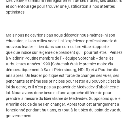
Medvedev, examinant l’enregistrement de ses traces, ses discours
et son entourage pour trouver une justification à nos attentes
optimistes
Mais nous ne devrions pas nous décevoir nous-mêmes- ni son
éducation, ni son milieu social. ni l’expérience professionnelle du
nouveau leader – rien dans son curriculum vitae n’apporte
quelque indice sur le genre de président qu’il pourrait être.. Pensez
à Vladimir Poutine membre de l’ « équipe Sobtchak » dans les
turbulentes années 1990 [Sobtchak était le premier maire élu
démocratiquement à Saint-Pétersbourg, NDLR) et à Poutine dix
ans après. Un leader politique est forcé de changer ses vues, ses
penchants et même ses principes pour rester au pouvoir ; c’est la
loi du genre, et il n’est pas au pouvoir de Medvedev d’abolir cette
loi. Nous avons donc besoin d’une approche différente pour
prendre la mesure du libéralisme de Medvedev. Supposons que le
Kremlin décide de ne rien changer. Après tout cet arrangement a
fonctionné pendant huit ans, et tout à fait bien du point de vue du
gouvernement.