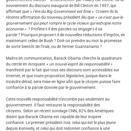
souviennent du discours inaugural de Bill Clinton en 1997, qui
affirmait que
« l’ère du Big Government est finie »
. Croient-ils la
récente affirmation du nouveau président élu que
« ce n’est que le
gouvernement qui peut rompre le cycle vicieux qui estropie notre
économie »
? Profère-t-il des paroles ou engage-t-il sa
parole ? Pourquoi propose-t-il de nouvelles réductions d’impôts, en
maintenant celles de Bush ? Doit-on prendre au mot la promesse
de sortir bientôt de l’Irak, ou de fermer Guantanamo ?
Maître en communication, Barack Obama cherche la quadrature
du cercle en évoquant
« un nouvel esprit de responsabilité »
manifesté par le fait que tous ses discours sont accessibles sur
Internet, et que toute proposition législative, jusque dans le
moindre détail, sera mise en ligne afin que le citoyen puisse faire
confiance à la parole donnée par le gouvernement.
Cette nouvelle responsabilité n’incombe pas seulement au
gouvernement. Il faut restaurer la responsabilité des
citoyens. Selon un récent sondage CNN, 82% des Amériques
disent que Barack Obama est capable de leur inspirer
confiance. Le premier président noir, celui qui est le plus jeune
depuis Kennedy, et celui qui doit redonner confiance à une