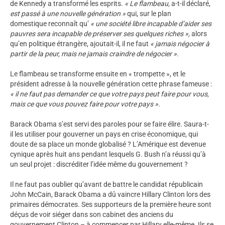
de Kennedy a transformé les esprits.
« Le flambeau,
a-t-il déclaré,
est passé à une nouvelle génération »
qui, sur le plan
domestique reconnaît qu’
« une société libre incapable d’aider ses
pauvres sera incapable de préserver ses quelques riches »,
alors
qu’en politique étrangère, ajoutait-il, il ne faut
« jamais négocier à
partir de la peur, mais ne jamais craindre de négocier ».
Le flambeau se transforme ensuite en « trompette », et le
président adresse à la nouvelle génération cette phrase fameuse :
« il ne faut pas demander ce que votre pays peut faire pour vous,
mais ce que vous pouvez faire pour votre pays ».
Barack Obama s’est servi des paroles pour se faire élire. Saura-t-
il les utiliser pour gouverner un pays en crise économique, qui
doute de sa place un monde globalisé ? L’Amérique est devenue
cynique après huit ans pendant lesquels G. Bush n’a réussi qu’à
un seul projet : discréditer l’idée même du gouvernement ?
Il ne faut pas oublier qu’avant de battre le candidat républicain
John McCain, Barack Obama a dû vaincre Hillary Clinton lors des
primaires démocrates. Ses supporteurs de la première heure sont
déçus de voir siéger dans son cabinet des anciens du
gouvernement Clinton – à commencer par Hillary elle-même. Ils se