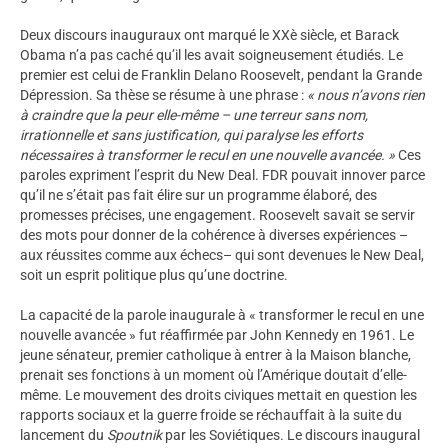
Deux discours inauguraux ont marqué le XXè siècle, et Barack
Obama n’a pas caché qu’il les avait soigneusement étudiés. Le
premier est celui de Franklin Delano Roosevelt, pendant la Grande
Dépression. Sa thèse se résume à une phrase :
« nous n’avons rien
à craindre que la peur elle-même – une terreur sans nom,
irrationnelle et sans justification, qui paralyse les efforts
nécessaires à transformer le recul en une nouvelle avancée. »
Ces
paroles expriment l’esprit du New Deal. FDR pouvait innover parce
qu’il ne s’était pas fait élire sur un programme élaboré, des
promesses précises, une engagement. Roosevelt savait se servir
des mots pour donner de la cohérence à diverses expériences –
aux réussites comme aux échecs– qui sont devenues le New Deal,
soit un esprit politique plus qu’une doctrine.
La capacité de la parole inaugurale à « transformer le recul en une
nouvelle avancée » fut réaffirmée par John Kennedy en 1961. Le
jeune sénateur, premier catholique à entrer à la Maison blanche,
prenait ses fonctions à un moment où l’Amérique doutait d’elle-
même. Le mouvement des droits civiques mettait en question les
rapports sociaux et la guerre froide se réchauffait à la suite du
lancement du
Spoutnik
par les Soviétiques. Le discours inaugural