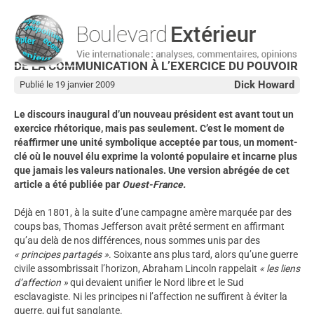
DE LA COMMUNICATION À L’EXERCICE DU POUVOIR
Dick Howard
Publié le 19 janvier 2009
Le discours inaugural d’un nouveau président est avant tout un
exercice rhétorique, mais pas seulement. C’est le moment de
réaffirmer une unité symbolique acceptée par tous, un moment-
clé où le nouvel élu exprime la volonté populaire et incarne plus
que jamais les valeurs nationales. Une version abrégée de cet
article a été publiée par
Ouest-France.
Déjà en 1801, à la suite d’une campagne amère marquée par des
coups bas, Thomas Jefferson avait prêté serment en affirmant
qu’au delà de nos différences, nous sommes unis par des
« principes partagés »
. Soixante ans plus tard, alors qu’une guerre
civile assombrissait l’horizon, Abraham Lincoln rappelait
« les liens
d’affection »
qui devaient unifier le Nord libre et le Sud
esclavagiste. Ni les principes ni l’affection ne suffirent à éviter la
guerre, qui fut sanglante.