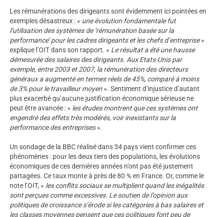
Les rémunérations des dirigeants sont évidemment ici pointées en
exemples désastreux : «
une évolution fondamentale fut
l’utilisation des systèmes de ‘rémunération basée sur la
performance’ pour les cadres dirigeants et les chefs d’entreprise
»
explique l’OIT dans son rapport. «
Le résultat a été une hausse
démesurée des salaires des dirigeants. Aux Etats-Unis par
exemple, entre 2003 et 2007, la rémunération des directeurs
généraux a augmenté en termes réels de 45%, comparé à moins
de 3% pour le travailleur moyen
». Sentiment d’injustice d’autant
plus exacerbé qu’aucune justification économique sérieuse ne
peut être avancée : «
les études montrent que ces systèmes ont
engendré des effets très modérés, voir inexistants sur la
performance des entreprises
».
Un sondage de la BBC réalisé dans 34 pays vient confirmer ces
phénomènes : pour les deux tiers des populations, les évolutions
économiques de ces dernières années n’ont pas été justement
partagées. Ce taux monte à près de 80 % en France. Or, comme le
note l’OIT, «
les conflits sociaux se multiplient quand les inégalités
sont perçues comme excessives. Le soutien de l’opinion aux
politiques de croissance s’érode si les catégories à bas salaires et
les classes moyennes pensent que ces politiques font peu de