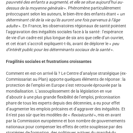
pauvreté des enfants a augmenté, et elle se situe aujourd’hui au-
dessus de la moyenne générale
». Phénomène particulièrement
préoccupant selon les auteurs, le bien-être des enfants étant «
un
déterminant clé de la vie qu’ils auront une fois parvenus à l’âge
adulte
». En France, les observatoires régionaux de santé pointent
l’aggravation des inégalités sociales face à la santé : l’espérance
de vie d’un cadre est plus longue de six ans que celle d’un ouvrier,
et cet écart s’accroît expliquent-t-ils, avant de déplorer le «
peu
d’intérêt public pour les déterminants sociaux de la santé
».
Fragilités sociales et frustrations croissantes
Comment en est-on arrivé là ? Le Centre d’analyse stratégique (ex-
Commissariat au Plan) apporte quelques éléments de réponse : la
protection de l’emploi en Europe s’est retrouvée éprouvée par la
mondialisation. L’assouplissement de la législation en vue
d’aboutir à une plus grande flexibilité de l’emploi, préconisation
phare de tous les experts depuis des décennies, a eu pour effet
d’augmenter les emplois précaires et d’aggraver des inégalités. Et
il n’est pas sûr que les modèles de «
flexisécurité
», mis en avant
par la Commission européenne et bon nombre de gouvernements
nationaux pour compenser les effets de cette souplesse par des
stratégies de formation, des politiques actives du marché du