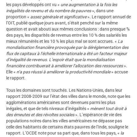
les pays développés ont vu «
une augmentation à la fois les
inégalités de revenu et du nombre de pauvres
», dans une
proportion «
assez générale et significative
». Le rapport annuel de
l’OIT, publié quelque jours avant, s’était penché sur la même
question et avait abouti aux mêmes conclusions : dans presque ¾
des pays, les disparités de revenus entre les 10 % des salariés les
mieux rémunérés et les 10 % les plus mal se sont accrues. «
La
mondialisation financière provoquée par la déréglementation des
flux de capitaux à l’échelle internationale a été un facteur majeur
d’inégalité de revenus. L’espoir était que la mondialisation
financière contribuerait à améliorer l’allocation des ressources
».
Elle «
n’a pas réussi à améliorer la productivité mondiale
» accuse
le rapport.
Tous les domaines sont touchés. Les Nations-Unies, dans leur
rapport 2008-2009 sur l’état des villes dans le monde, note que les
agglomérations américaines sont devenues parmi les plus
inégales, et que de tels niveaux d’inégalités «
mènent tout droit à
des émeutes et des révoltes sociales
». L’espérance de vie des
populations noires dans les villes américaines ne dépasse pas
celle des habitants de certains états pauvres de l’Inde, souligne le
rapport. L’OCDE note pour sa part que, dans tous les pays, «
la