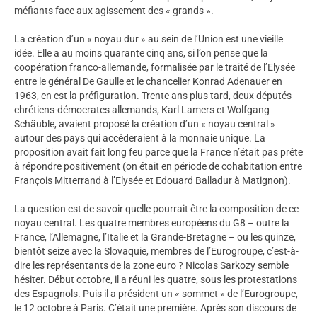
méfiants face aux agissement des « grands ».
La création d’un « noyau dur » au sein de l’Union est une vieille
idée. Elle a au moins quarante cinq ans, si l’on pense que la
coopération franco-allemande, formalisée par le traité de l’Elysée
entre le général De Gaulle et le chancelier Konrad Adenauer en
1963, en est la préfiguration. Trente ans plus tard, deux députés
chrétiens-démocrates allemands, Karl Lamers et Wolfgang
Schäuble, avaient proposé la création d’un « noyau central »
autour des pays qui accéderaient à la monnaie unique. La
proposition avait fait long feu parce que la France n’était pas prête
à répondre positivement (on était en période de cohabitation entre
François Mitterrand à l’Elysée et Edouard Balladur à Matignon).
La question est de savoir quelle pourrait être la composition de ce
noyau central. Les quatre membres européens du G8 – outre la
France, l’Allemagne, l’Italie et la Grande-Bretagne – ou les quinze,
bientôt seize avec la Slovaquie, membres de l’Eurogroupe, c’est-à-
dire les représentants de la zone euro ? Nicolas Sarkozy semble
hésiter. Début octobre, il a réuni les quatre, sous les protestations
des Espagnols. Puis il a président un « sommet » de l’Eurogroupe,
le 12 octobre à Paris. C’était une première. Après son discours de