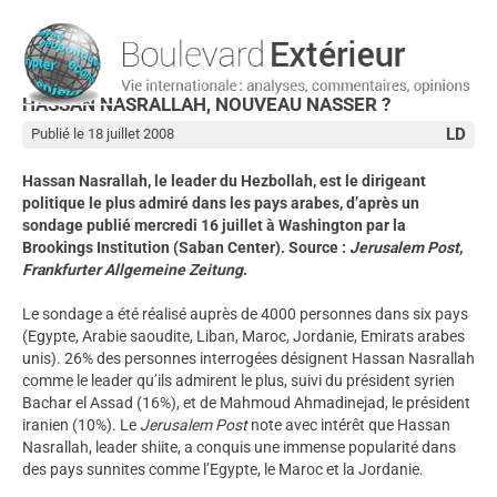
HASSAN NASRALLAH, NOUVEAU NASSER ?
LD
Publié le 18 juillet 2008
Hassan Nasrallah, le leader du Hezbollah, est le dirigeant
politique le plus admiré dans les pays arabes, d’après un
sondage publié mercredi 16 juillet à Washington par la
Brookings Institution (Saban Center). Source :
Jerusalem Post
,
Frankfurter Allgemeine Zeitung
.
Le sondage a été réalisé auprès de 4000 personnes dans six pays
(Egypte, Arabie saoudite, Liban, Maroc, Jordanie, Emirats arabes
unis). 26% des personnes interrogées désignent Hassan Nasrallah
comme le leader qu’ils admirent le plus, suivi du président syrien
Bachar el Assad (16%), et de Mahmoud Ahmadinejad, le président
iranien (10%). Le
Jerusalem Post
note avec intérêt que Hassan
Nasrallah, leader shiite, a conquis une immense popularité dans
des pays sunnites comme l’Egypte, le Maroc et la Jordanie.