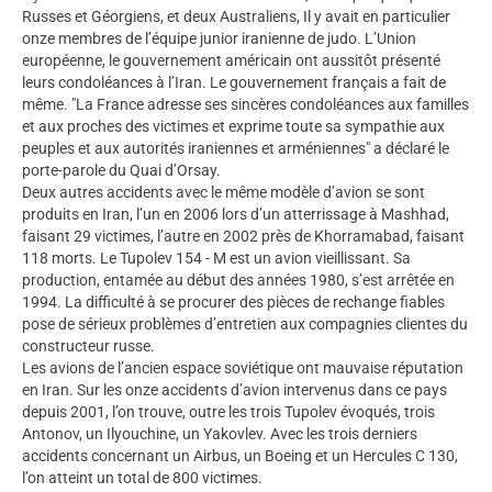
Russes et Géorgiens, et deux Australiens, Il y avait en particulier
onze membres de l’équipe junior iranienne de judo. L’Union
européenne, le gouvernement américain ont aussitôt présenté
leurs condoléances à l’Iran. Le gouvernement français a fait de
même. "La France adresse ses sincères condoléances aux familles
et aux proches des victimes et exprime toute sa sympathie aux
peuples et aux autorités iraniennes et arméniennes" a déclaré le
porte-parole du Quai d’Orsay.
Deux autres accidents avec le même modèle d’avion se sont
produits en Iran, l’un en 2006 lors d’un atterrissage à Mashhad,
faisant 29 victimes, l’autre en 2002 près de Khorramabad, faisant
118 morts. Le Tupolev 154 - M est un avion vieillissant. Sa
production, entamée au début des années 1980, s’est arrêtée en
1994. La difficulté à se procurer des pièces de rechange fiables
pose de sérieux problèmes d’entretien aux compagnies clientes du
constructeur russe.
Les avions de l’ancien espace soviétique ont mauvaise réputation
en Iran. Sur les onze accidents d’avion intervenus dans ce pays
depuis 2001, l’on trouve, outre les trois Tupolev évoqués, trois
Antonov, un Ilyouchine, un Yakovlev. Avec les trois derniers
accidents concernant un Airbus, un Boeing et un Hercules C 130,
l’on atteint un total de 800 victimes.