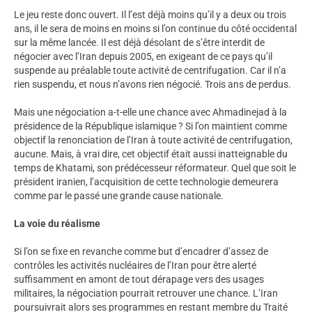
Le jeu reste donc ouvert. Il l’est déjà moins qu’il y a deux ou trois
ans, il le sera de moins en moins si l’on continue du côté occidental
sur la même lancée. Il est déjà désolant de s’être interdit de
négocier avec l’Iran depuis 2005, en exigeant de ce pays qu’il
suspende au préalable toute activité de centrifugation. Car il n’a
rien suspendu, et nous n’avons rien négocié. Trois ans de perdus.
Mais une négociation a-t-elle une chance avec Ahmadinejad à la
présidence de la République islamique ? Si l’on maintient comme
objectif la renonciation de l’Iran à toute activité de centrifugation,
aucune. Mais, à vrai dire, cet objectif était aussi inatteignable du
temps de Khatami, son prédécesseur réformateur. Quel que soit le
président iranien, l’acquisition de cette technologie demeurera
comme par le passé une grande cause nationale.
La voie du réalisme
Si l’on se fixe en revanche comme but d’encadrer d’assez de
contrôles les activités nucléaires de l’Iran pour être alerté
suffisamment en amont de tout dérapage vers des usages
militaires, la négociation pourrait retrouver une chance. L’Iran
poursuivrait alors ses programmes en restant membre du Traité