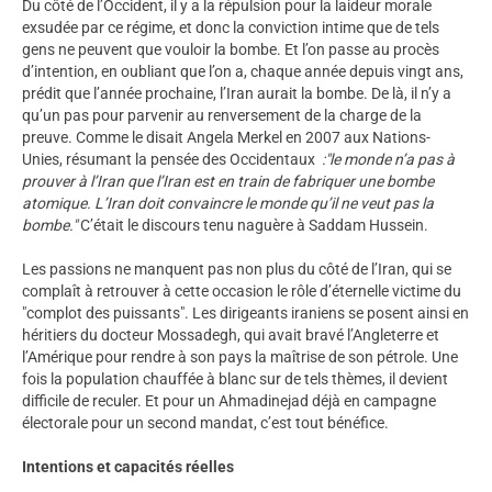
Du côté de l’Occident, il y a la répulsion pour la laideur morale
exsudée par ce régime, et donc la conviction intime que de tels
gens ne peuvent que vouloir la bombe. Et l’on passe au procès
d’intention, en oubliant que l’on a, chaque année depuis vingt ans,
prédit que l’année prochaine, l’Iran aurait la bombe. De là, il n’y a
qu’un pas pour parvenir au renversement de la charge de la
preuve. Comme le disait Angela Merkel en 2007 aux Nations-
Unies, résumant la pensée des Occidentaux
:"le monde n’a pas à
prouver à l’Iran que l’Iran est en train de fabriquer une bombe
atomique. L’Iran doit convaincre le monde qu’il ne veut pas la
bombe."
C’était le discours tenu naguère à Saddam Hussein.
Les passions ne manquent pas non plus du côté de l’Iran, qui se
complaît à retrouver à cette occasion le rôle d’éternelle victime du
"complot des puissants". Les dirigeants iraniens se posent ainsi en
héritiers du docteur Mossadegh, qui avait bravé l’Angleterre et
l’Amérique pour rendre à son pays la maîtrise de son pétrole. Une
fois la population chauffée à blanc sur de tels thèmes, il devient
difficile de reculer. Et pour un Ahmadinejad déjà en campagne
électorale pour un second mandat, c’est tout bénéfice.
Intentions et capacités réelles