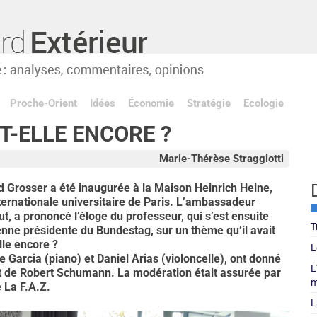
Proche-Orient
Idées
Économie
Stratégie
Ecologie
T-ELLE ENCORE ?
Marie-Thérèse Straggiotti
ed Grosser a été inaugurée à la Maison Heinrich Heine,
nternationale universitaire de Paris. L’ambassadeur
, a prononcé l’éloge du professeur, qui s’est ensuite
T
nne présidente du Bundestag, sur un thème qu’il avait
lle encore ?
L
 Garcia (piano) et Daniel Arias (violoncelle), ont donné
L
 et de Robert Schumann. La modération était assurée par
m
 La F.A.Z.
L