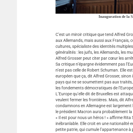
Inauguration de la S
C’est un miroir critique que tend Alfred G
aux Allemands, mais aussi aux Français, 
cultures, spécialiste des identités multiples
généralités : les juifs, les Allemands, les
Alfred Grosser peut citer par cœur les arrê
Sa critique n’épargne évidemment pas l’Euro
n’est pas celle de Robert Schuman. Elle est 
européen que ça, dit Alfred Grosser, sinon 
pays qui ne se soumettent pas aux traités,
les fondements démocratiques de l’Europe. 
L’Europe qu’elle dit de Bruxelles est atta
veulent fermer les frontières. Mais, dit Al
condamnons en Allemagne est largement la
le président Macron aura probablement la 
« Il est pour nous un héros ! » affirme Ri
inébranlable. Elle croit en une nationalit
petite patrie, qui cumule l’appartenance à 