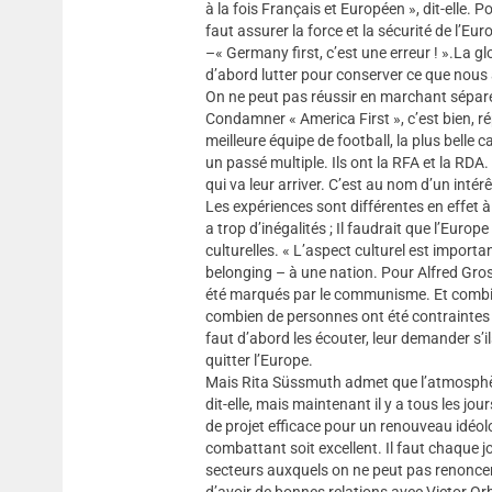
à la fois Français et Européen », dit-elle. P
faut assurer la force et la sécurité de l’Eu
–« Germany first, c’est une erreur ! ».La gl
d’abord lutter pour conserver ce que nous a
On ne peut pas réussir en marchant sépa
Condamner « America First », c’est bien, rép
meilleure équipe de football, la plus belle 
un passé multiple. Ils ont la RFA et la RD
qui va leur arriver. C’est au nom d’un intérê
Les expériences sont différentes en effet à 
a trop d’inégalités ; Il faudrait que l’Euro
culturelles. « L’aspect culturel est impo
belonging – à une nation. Pour Alfred Gross
été marqués par le communisme. Et combien
combien de personnes ont été contraintes à l
faut d’abord les écouter, leur demander s’i
quitter l’Europe.
Mais Rita Süssmuth admet que l’atmosphèr
dit-elle, mais maintenant il y a tous les j
de projet efficace pour un renouveau idéolog
combattant soit excellent. Il faut chaque j
secteurs auxquels on ne peut pas renoncer
d’avoir de bonnes relations avec Victor Orb