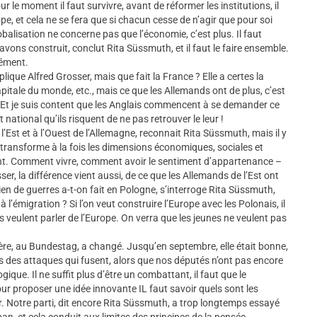
our le moment il faut survivre, avant de réformer les institutions, il
rope, et cela ne se fera que si chacun cesse de n’agir que pour soi
obalisation ne concerne pas que l’économie, c’est plus. Il faut
vons construit, conclut Rita Süssmuth, et il faut le faire ensemble.
rément.
lique Alfred Grosser, mais que fait la France ? Elle a certes la
capitale du monde, etc., mais ce que les Allemands ont de plus, c’est
A. Et je suis content que les Anglais commencent à se demander ce
t national qu’ils risquent de ne pas retrouver le leur !
l’Est et à l’Ouest de l’Allemagne, reconnait Rita Süssmuth, mais il y
pe transforme à la fois les dimensions économiques, sociales et
rtant. Comment vivre, comment avoir le sentiment d’appartenance –
er, la différence vient aussi, de ce que les Allemands de l’Est ont
 de guerres a-t-on fait en Pologne, s’interroge Rita Süssmuth,
’émigration ? Si l’on veut construire l’Europe avec les Polonais, il
ls veulent parler de l’Europe. On verra que les jeunes ne veulent pas
e, au Bundestag, a changé. Jusqu’en septembre, elle était bonne,
ours des attaques qui fusent, alors que nos députés n’ont pas encore
ique. Il ne suffit plus d’être un combattant, il faut que le
our proposer une idée innovante IL faut savoir quels sont les
. Notre parti, dit encore Rita Süssmuth, a trop longtemps essayé
an, et cela conduit aux limites des principes de la pensée