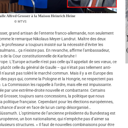
alle Alfred Grosser à la Maison Heinrich Heine
MTVS
rosser, grand artisan de l’entente franco-allemande, non seulement
comme le remarque Nikolaus Meyer-Landrut. Maître des deux
, le professeur a toujours insisté sur la nécessité d’éviter les
 musulmans… ça n’existe pas. En revanche, affirme l’ambassadeur,
ts de la Cour constitutionnelle de Karlsruhe !
pe. L’Europe actuelle n’est pas celle qu’il appelait de ses vœux, ce
plutôt celle du général de Gaulle – qui n’était pas tellement anti-
il n’aurait pas toléré le marché commun. Mais il y a en Europe des
 des pays qui, comme la Pologne et la Hongrie, ne respectent pas
La Commission les rappelle à l’ordre, mais elle est impuissante.
quée par une extrême-droite nouvelle et combattante. Certains
fred Grosser, toujours sans concessions, la politique que nous
 politique française. Cependant pour les élections européennes,
chance d’avoir en face de lui un camp désorganisé…
ta Süssmuth. L’optimisme de l’ancienne présidente du Bundestag est
é européenne, un bon nationalisme, qui n’empêche pas d’aimer sa
plusieurs structures. « Il faut de nouvelles combinaisons pour être