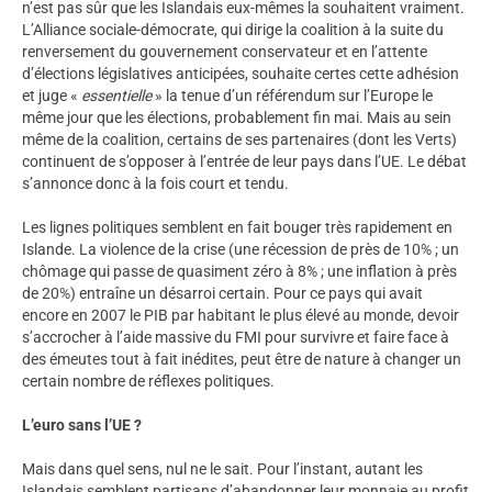
n’est pas sûr que les Islandais eux-mêmes la souhaitent vraiment.
L’Alliance sociale-démocrate, qui dirige la coalition à la suite du
renversement du gouvernement conservateur et en l’attente
d’élections législatives anticipées, souhaite certes cette adhésion
et juge «
essentielle
» la tenue d’un référendum sur l’Europe le
même jour que les élections, probablement fin mai. Mais au sein
même de la coalition, certains de ses partenaires (dont les Verts)
continuent de s’opposer à l’entrée de leur pays dans l’UE. Le débat
s’annonce donc à la fois court et tendu.
Les lignes politiques semblent en fait bouger très rapidement en
Islande. La violence de la crise (une récession de près de 10% ; un
chômage qui passe de quasiment zéro à 8% ; une inflation à près
de 20%) entraîne un désarroi certain. Pour ce pays qui avait
encore en 2007 le PIB par habitant le plus élevé au monde, devoir
s’accrocher à l’aide massive du FMI pour survivre et faire face à
des émeutes tout à fait inédites, peut être de nature à changer un
certain nombre de réflexes politiques.
L’euro sans l’UE ?
Mais dans quel sens, nul ne le sait. Pour l’instant, autant les
Islandais semblent partisans d’abandonner leur monnaie au profit