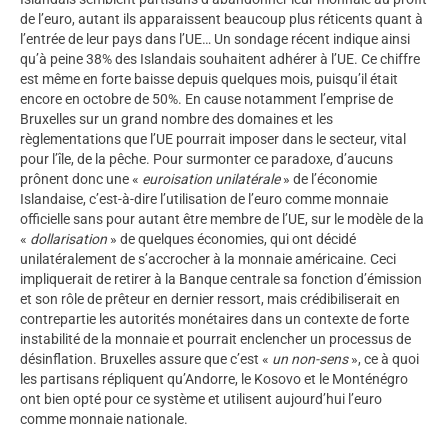
de l’euro, autant ils apparaissent beaucoup plus réticents quant à
l’entrée de leur pays dans l’UE… Un sondage récent indique ainsi
qu’à peine 38% des Islandais souhaitent adhérer à l’UE. Ce chiffre
est même en forte baisse depuis quelques mois, puisqu’il était
encore en octobre de 50%. En cause notamment l’emprise de
Bruxelles sur un grand nombre des domaines et les
règlementations que l’UE pourrait imposer dans le secteur, vital
pour l’île, de la pêche. Pour surmonter ce paradoxe, d’aucuns
prônent donc une «
euroisation unilatérale
» de l’économie
Islandaise, c’est-à-dire l’utilisation de l’euro comme monnaie
officielle sans pour autant être membre de l’UE, sur le modèle de la
«
dollarisation
» de quelques économies, qui ont décidé
unilatéralement de s’accrocher à la monnaie américaine. Ceci
impliquerait de retirer à la Banque centrale sa fonction d’émission
et son rôle de prêteur en dernier ressort, mais crédibiliserait en
contrepartie les autorités monétaires dans un contexte de forte
instabilité de la monnaie et pourrait enclencher un processus de
désinflation. Bruxelles assure que c’est «
un non-sens
», ce à quoi
les partisans répliquent qu’Andorre, le Kosovo et le Monténégro
ont bien opté pour ce système et utilisent aujourd’hui l’euro
comme monnaie nationale.