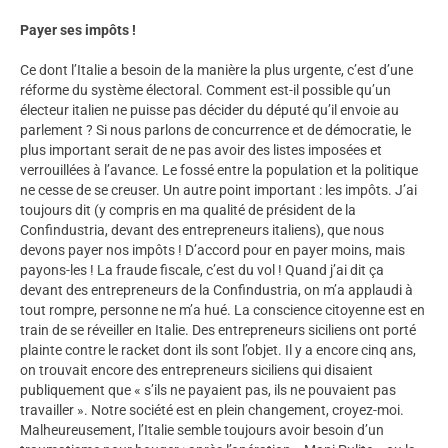
Payer ses impôts !
Ce dont l’Italie a besoin de la manière la plus urgente, c’est d’une
réforme du système électoral. Comment est-il possible qu’un
électeur italien ne puisse pas décider du député qu’il envoie au
parlement ? Si nous parlons de concurrence et de démocratie, le
plus important serait de ne pas avoir des listes imposées et
verrouillées à l’avance. Le fossé entre la population et la politique
ne cesse de se creuser. Un autre point important : les impôts. J’ai
toujours dit (y compris en ma qualité de président de la
Confindustria, devant des entrepreneurs italiens), que nous
devons payer nos impôts ! D’accord pour en payer moins, mais
payons-les ! La fraude fiscale, c’est du vol ! Quand j’ai dit ça
devant des entrepreneurs de la Confindustria, on m’a applaudi à
tout rompre, personne ne m’a hué. La conscience citoyenne est en
train de se réveiller en Italie. Des entrepreneurs siciliens ont porté
plainte contre le racket dont ils sont l’objet. Il y a encore cinq ans,
on trouvait encore des entrepreneurs siciliens qui disaient
publiquement que « s’ils ne payaient pas, ils ne pouvaient pas
travailler ». Notre société est en plein changement, croyez-moi.
Malheureusement, l’Italie semble toujours avoir besoin d’un