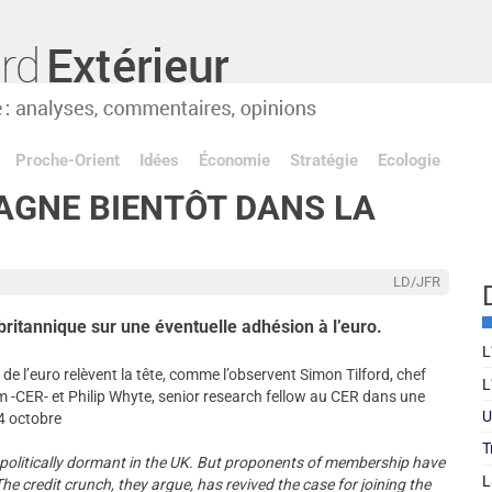
Proche-Orient
Idées
Économie
Stratégie
Ecologie
AGNE BIENTÔT DANS LA
LD/JFR
 britannique sur une éventuelle adhésion à l’euro.
L
e l’euro relèvent la tête, comme l’observent Simon Tilford, chef
L
-CER- et Philip Whyte, senior research fellow au CER dans une
U
4 octobre
T
n politically dormant in the UK. But proponents of membership have
L
he credit crunch, they argue, has revived the case for joining the