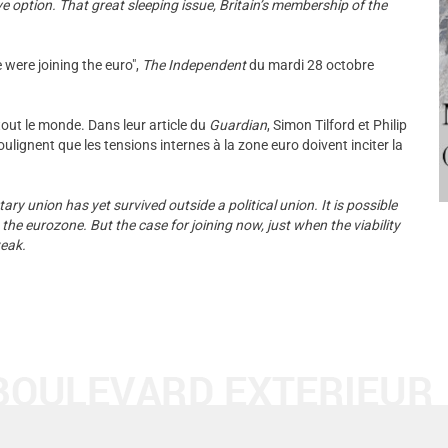
e option. That great sleeping issue, Britain’s membership of the
e were joining the euro",
The Independent
du mardi 28 octobre
tout le monde. Dans leur article du
Guardian
, Simon Tilford et Philip
lignent que les tensions internes à la zone euro doivent inciter la
ry union has yet survived outside a political union. It is possible
 the eurozone. But the case for joining now, just when the viability
weak.