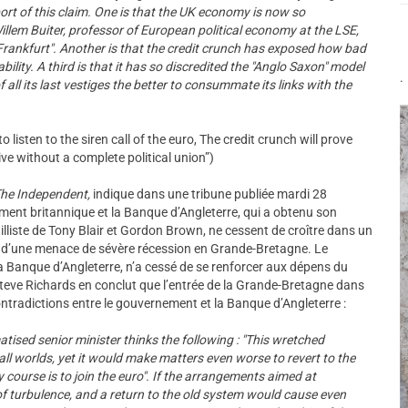
rt of this claim. One is that the UK economy is now so
illem Buiter, professor of European political economy at the LSE,
f Frankfurt". Another is that the credit crunch has exposed how bad
bility. A third is that it has so discredited the "Anglo Saxon" model
.
f all its last vestiges the better to consummate its links with the
to listen to the siren call of the euro, The credit crunch will prove
ve without a complete political union”)
he Independent,
indique dans une tribune publiée mardi 28
ment britannique et la Banque d’Angleterre, qui a obtenu son
liste de Tony Blair et Gordon Brown, ne cessent de croître dans un
 d’une menace de sévère récession en Grande-Bretagne. Le
a Banque d’Angleterre, n’a cessé de se renforcer aux dépens du
teve Richards en conclut que l’entrée de la Grande-Bretagne dans
ontradictions entre le gouvernement et la Banque d’Angleterre :
atised senior minister thinks the following : "This wretched
all worlds, yet it would make matters even worse to revert to the
 course is to join the euro". If the arrangements aimed at
of turbulence, and a return to the old system would cause even