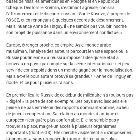
bases de missiles américaines en Pologne et en République
tchèque. Dès lors le Kremlin, s’estimant agressé, choisira
l’affrontement et le discours cassant. Sur le Kosovo, à propos de
l’OSCE, et en renonçant à quelques accords de désarmement.
Mais, nuance Anne de Tinguy, il « ne semble pas vouloir inscrire
son projet de puissance dans un environnement conflictuel ».
Europe, étranger proche, ex-empire, Asie, monde arabo-
musulman, l’analyse des auteurs parcourt le vaste espace où la
Russie poutinienne « a réussi à imposer l’idée qu’elle était à
nouveau un pays qui compte sur la scène internationale » et peut
servir de contrepoids dans un monde gagné par la mondialisation.
Mais a-t-elle pour autant prouvé sa grandeur ? Anne de Tinguy en
doute. Et ce pour plusieurs raisons.
En premier lieu, la Russie de ce début de millénaire n’a toujours pas
« digéré » la perte de son ex-empire. Des pays avec lesquels elle
peine à ne pas entretenir des rapports dominant-dominé, au lieu
de jouer la coopération. Sa relation au monde atlantique et
européen n’est guère plus confortable. Elle ne semble pas y
trouver sa place, malgré un accès à plusieurs organismes
importants (dont le G8). Elle cherche visiblement à « s’imposer en
s’opposant », sans proposer de rapport de rechange, plus