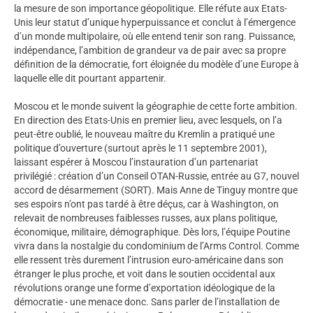
la mesure de son importance géopolitique. Elle réfute aux Etats-
Unis leur statut d’unique hyperpuissance et conclut à l’émergence
d’un monde multipolaire, où elle entend tenir son rang. Puissance,
indépendance, l’ambition de grandeur va de pair avec sa propre
définition de la démocratie, fort éloignée du modèle d’une Europe à
laquelle elle dit pourtant appartenir.
Moscou et le monde suivent la géographie de cette forte ambition.
En direction des Etats-Unis en premier lieu, avec lesquels, on l’a
peut-être oublié, le nouveau maître du Kremlin a pratiqué une
politique d’ouverture (surtout après le 11 septembre 2001),
laissant espérer à Moscou l’instauration d’un partenariat
privilégié : création d’un Conseil OTAN-Russie, entrée au G7, nouvel
accord de désarmement (SORT). Mais Anne de Tinguy montre que
ses espoirs n’ont pas tardé à être déçus, car à Washington, on
relevait de nombreuses faiblesses russes, aux plans politique,
économique, militaire, démographique. Dès lors, l’équipe Poutine
vivra dans la nostalgie du condominium de l’Arms Control. Comme
elle ressent très durement l’intrusion euro-américaine dans son
étranger le plus proche, et voit dans le soutien occidental aux
révolutions orange une forme d’exportation idéologique de la
démocratie - une menace donc. Sans parler de l’installation de