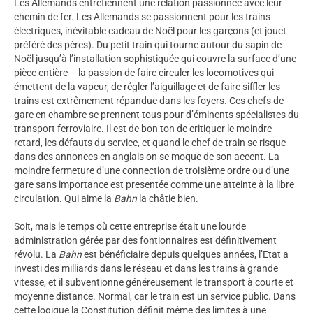
Les Allemands entretiennent une relation passionnée avec leur
chemin de fer. Les Allemands se passionnent pour les trains
électriques, inévitable cadeau de Noël pour les garçons (et jouet
préféré des pères). Du petit train qui tourne autour du sapin de
Noël jusqu’à l’installation sophistiquée qui couvre la surface d’une
pièce entière – la passion de faire circuler les locomotives qui
émettent de la vapeur, de régler l’aiguillage et de faire siffler les
trains est extrêmement répandue dans les foyers. Ces chefs de
gare en chambre se prennent tous pour d’éminents spécialistes du
transport ferroviaire. Il est de bon ton de critiquer le moindre
retard, les défauts du service, et quand le chef de train se risque
dans des annonces en anglais on se moque de son accent. La
moindre fermeture d’une connection de troisième ordre ou d’une
gare sans importance est presentée comme une atteinte à la libre
circulation. Qui aime la
Bahn
la châtie bien.
Soit, mais le temps où cette entreprise était une lourde
administration gérée par des fontionnaires est définitivement
révolu. La
Bahn
est bénéficiaire depuis quelques années, l’Etat a
investi des milliards dans le réseau et dans les trains à grande
vitesse, et il subventionne généreusement le transport à courte et
moyenne distance. Normal, car le train est un service public. Dans
cette logique la Constitution définit même des limites à une