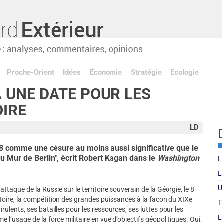
Proche-Orient
Idées
Économie
Stratégie
Ecologie
À UNE DATE POUR LES
OIRE
LD
008 comme une césure au moins aussi significative que le
u Mur de Berlin", écrit Robert Kagan dans le
Washington
L
L
U
l’attaque de la Russie sur le territoire souverain de la Géorgie, le 8
istoire, la compétition des grandes puissances à la façon du XIXe
T
rulents, ses batailles pour les ressources, ses luttes pour les
L
me l’usage de la force militaire en vue d’objectifs géopolitiques. Oui,