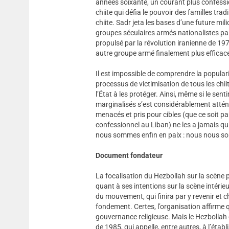
années soixante, un courant plus confessio
chiite qui défia le pouvoir des familles tr
chiite. Sadr jeta les bases d’une future mil
groupes séculaires armés nationalistes pale
propulsé par la révolution iranienne de 197
autre groupe armé finalement plus efficace
Il est impossible de comprendre la popularit
processus de victimisation de tous les chii
l’État à les protéger. Ainsi, même si le se
marginalisés s’est considérablement atténu
menacés et pris pour cibles (que ce soit pa
confessionnel au Liban) ne les a jamais qui
nous sommes enfin en paix : nous nous som
Document fondateur
La focalisation du Hezbollah sur la scène p
quant à ses intentions sur la scène intérieu
du mouvement, qui finira par y revenir et 
fondement. Certes, l’organisation affirme qu
gouvernance religieuse. Mais le Hezbollah
de 1985, qui appelle, entre autres, à l’éta