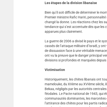
Les étapes de la division libanaise
Bien qu’il soit difficile de déterminer le mo
Premier ministre Rafic Hariri, personnalité
changé la donne. Les réactions chez les sun
tendance qui s’est accentuée dès que les 
apparues plus clairement.
La guerre de 2006 a divisé le pays et le sys
cassés de l’attaque militaire d’Israël, y o
de dissuasion face à une véritable menace ;
ont vu la preuve que le danger principal ve
divisions si profondes et marquées depuis la
Victimisation
Historiquement, les chiites libanais ont to
mamelouke, du XIIème au XVIème siècle, ils 
Bekaa, négligés par les autorités central
féodales. Le Pacte national de 1943, qui ét
communautés dominantes, les maronites et 
l’attirance des chiites pour les partis radic