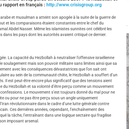
du rapport en français :
http://www.crisisgroup.org
 arabe et musulman a atteint son apogée à la suite de la guerre de
tout et les comparaisons étaient constantes entre le chef du
.
Gamal Abdel Nasser. Même les islamistes sunnites ont célébré les
 dans les pays dont les autorités avaient critiqué ce dernier.
gée. La capacité du Hezbollah à neutraliser l’offensive israélienne
 de soulagement mais son pouvoir militaire sans limites ainsi que sa
lement avec les conséquences dévastatrices que l’on sait ont
ulaire au sein de la communauté chiite, le Hezbollah a souffert d’un
 Il est peut-être encore plus significatif que des tensions aient
ite du Hezbollah et sa volonté d’être perçu comme un mouvement
s confessions. Le mouvement s’est toujours donné du mal pour ne
ite ou pour ne pas être perçu sous un angle uniquement
l’Iran révolutionnaire dans le cadre d’une lutte générale contre
éricain. Ces dernières années, cependant, l’enchaînement des
é la tâche, l’entraînant dans une logique sectaire qui fragilise
 son imposant arsenal.