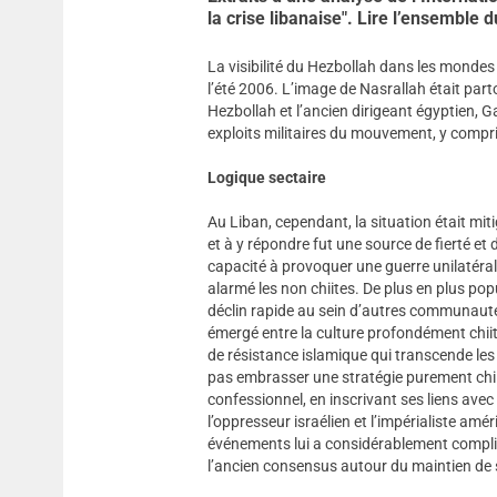
la crise libanaise". Lire l’ensemble 
La visibilité du Hezbollah dans les mondes
l’été 2006. L’image de Nasrallah était par
Hezbollah et l’ancien dirigeant égyptien, 
exploits militaires du mouvement, y compris
Logique sectaire
Au Liban, cependant, la situation était miti
et à y répondre fut une source de fierté et
capacité à provoquer une guerre unilatéra
alarmé les non chiites. De plus en plus pop
déclin rapide au sein d’autres communautés.
émergé entre la culture profondément chi
de résistance islamique qui transcende le
pas embrasser une stratégie purement chi
confessionnel, en inscrivant ses liens avec 
l’oppresseur israélien et l’impérialiste am
événements lui a considérablement compliqu
l’ancien consensus autour du maintien de