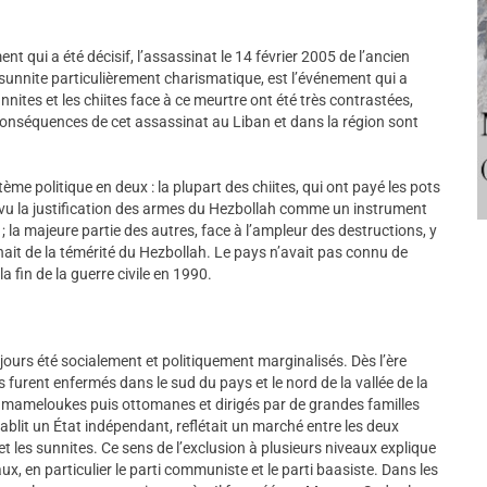
ment qui a été décisif, l’assassinat le 14 février 2005 de l’ancien
 sunnite particulièrement charismatique, est l’événement qui a
nites et les chiites face à ce meurtre ont été très contrastées,
conséquences de cet assassinat au Liban et dans la région sont
tème politique en deux : la plupart des chiites, qui ont payé les pots
nt vu la justification des armes du Hezbollah comme un instrument
 la majeure partie des autres, face à l’ampleur des destructions, y
nait de la témérité du Hezbollah. Le pays n’avait pas connu de
 fin de la guerre civile en 1990.
ujours été socialement et politiquement marginalisés. Dès l’ère
furent enfermés dans le sud du pays et le nord de la vallée de la
es mameloukes puis ottomanes et dirigés par de grandes familles
ablit un État indépendant, reflétait un marché entre les deux
les sunnites. Ce sens de l’exclusion à plusieurs niveaux explique
aux, en particulier le parti communiste et le parti baasiste. Dans les