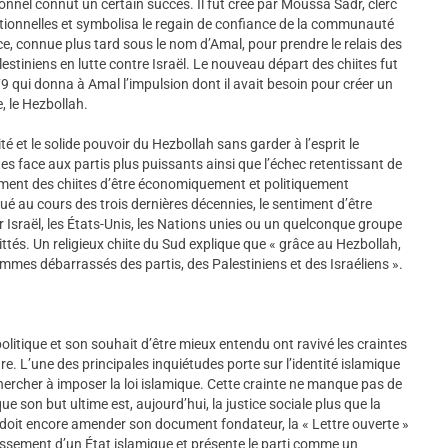
nnel connut un certain succès. Il fut créé par Moussa Sadr, clerc
aditionnelles et symbolisa le regain de confiance de la communauté
ice, connue plus tard sous le nom d’Amal, pour prendre le relais des
stiniens en lutte contre Israël. Le nouveau départ des chiites fut
9 qui donna à Amal l’impulsion dont il avait besoin pour créer un
, le Hezbollah.
é et le solide pouvoir du Hezbollah sans garder à l’esprit le
tes face aux partis plus puissants ainsi que l’échec retentissant de
ntiment des chiites d’être économiquement et politiquement
é au cours des trois dernières décennies, le sentiment d’être
r Israël, les États-Unis, les Nations unies ou un quelconque groupe
ttés. Un religieux chiite du Sud explique que « grâce au Hezbollah,
mes débarrassés des partis, des Palestiniens et des Israéliens ».
olitique et son souhait d’être mieux entendu ont ravivé les craintes
re. L’une des principales inquiétudes porte sur l’identité islamique
chercher à imposer la loi islamique. Cette crainte ne manque pas de
e son but ultime est, aujourd’hui, la justice sociale plus que la
 doit encore amender son document fondateur, la « Lettre ouverte »
blissement d’un État islamique et présente le parti comme un