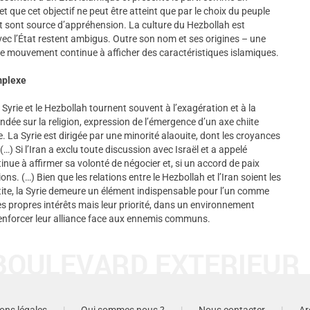
t que cet objectif ne peut être atteint que par le choix du peuple
 sont source d’appréhension. La culture du Hezbollah est
ec l’État restent ambigus. Outre son nom et ses origines – une
le mouvement continue à afficher des caractéristiques islamiques.
mplexe
la Syrie et le Hezbollah tournent souvent à l’exagération et à la
fondée sur la religion, expression de l’émergence d’un axe chiite
e. La Syrie est dirigée par une minorité alaouite, dont les croyances
 (…) Si l’Iran a exclu toute discussion avec Israël et a appelé
inue à affirmer sa volonté de négocier et, si un accord de paix
ions. (…) Bien que les relations entre le Hezbollah et l’Iran soient les
artite, la Syrie demeure un élément indispensable pour l’un comme
es propres intérêts mais leur priorité, dans un environnement
renforcer leur alliance face aux ennemis communs.
ons légales
|
Qui sommes nous ?
|
Nous contacter
|
Ar