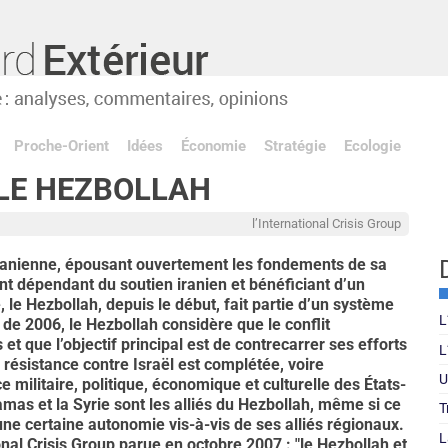
Proche-Orient
Idées
Économie
Stratégie
Ecologie
 LE HEZBOLLAH
l’International Crisis Group
 iranienne, épousant ouvertement les fondements de sa
nt dépendant du soutien iranien et bénéficiant d’un
, le Hezbollah, depuis le début, fait partie d’un système
L
de 2006, le Hezbollah considère que le conflit
t que l’objectif principal est de contrecarrer ses efforts
L
résistance contre Israël est complétée, voire
U
ce militaire, politique, économique et culturelle des États-
 Hamas et la Syrie sont les alliés du Hezbollah, même si ce
T
ne certaine autonomie vis-à-vis de ses alliés régionaux.
L
onal Crisis Group parue en octobre 2007 : "le Hezbollah et