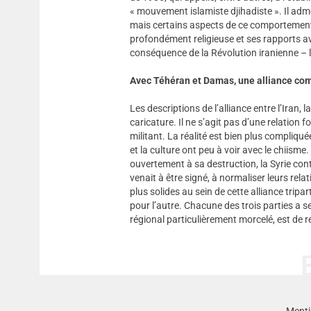
« mouvement islamiste djihadiste ». Il adme
mais certains aspects de ce comportement
profondément religieuse et ses rapports av
conséquence de la Révolution iranienne – 
Avec Téhéran et Damas, une alliance co
Les descriptions de l’alliance entre l’Iran, 
caricature. Il ne s’agit pas d’une relation 
militant. La réalité est bien plus compliqué
et la culture ont peu à voir avec le chiisme.
ouvertement à sa destruction, la Syrie cont
venait à être signé, à normaliser leurs relat
plus solides au sein de cette alliance trip
pour l’autre. Chacune des trois parties a s
régional particulièrement morcelé, est de 
Menti