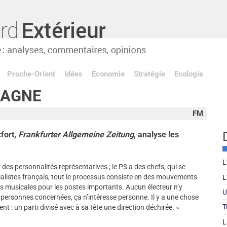
Proche-Orient
Idées
Économie
Stratégie
Ecologie
MAGNE
FM
cfort,
Frankfurter Allgemeine Zeitung
, analyse les
L
des personnalités représentatives ; le PS a des chefs, qui se
ialistes français, tout le processus consiste en des mouvements
L
 musicales pour les postes importants. Aucun électeur n’y
U
ersonnes concernées, ça n’intéresse personne. Il y a une chose
T
t : un parti divisé avec à sa tête une direction déchirée. »
L