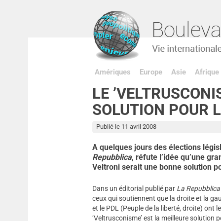
Amériques
Europe
Asie
Afrique
LE ’VELTRUSCONI
SOLUTION POUR L’
Publié le 11 avril 2008
A quelques jours des élections législ
Repubblica
, réfute l’idée qu’une gra
Veltroni serait une bonne solution pou
Dans un éditorial publié par
La Repubblic
ceux qui soutiennent que la droite et la ga
et le PDL (Peuple de la liberté, droite) o
’Veltrusconisme’ est la meilleure solution p