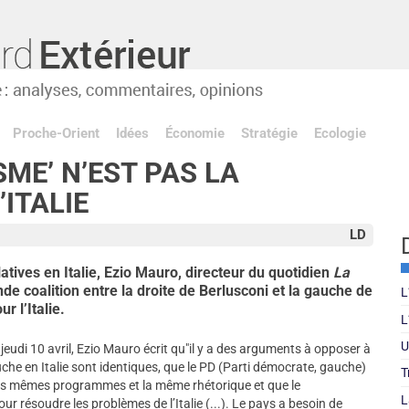
Proche-Orient
Idées
Économie
Stratégie
Ecologie
SME’ N’EST PAS LA
ITALIE
LD
atives en Italie, Ezio Mauro, directeur du quotidien
La
nde coalition entre la droite de Berlusconi et la gauche de
L
r l’Italie.
L
U
a
jeudi 10 avril, Ezio Mauro écrit qu"il y a des arguments à opposer à
uche en Italie sont identiques, que le PD (Parti démocrate, gauche)
T
nt les mêmes programmes et la même rhétorique et que le
L
our résoudre les problèmes de l’Italie (...). Le pays a besoin de