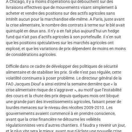
A Chicago, il y a moins d’opérations qui débouchent sur des
livraisons effectives que de mouvements visant simplement à
acheter et vendre des positions sur des actifs agricoles sans
intérêt aucun pour la marchandise elle-même. A Paris, juste avant
la crise alimentaire, le nombre des contrats à terme sur le blé avait
quintuplé en deux ans. Il n’y a en fait plus aujourd’hui un hedge
fund qui n’ait pas d’actifs agricoles à son portefeuille. Il s’en suit
que les positions spéculatives sur les marchés agricoles ont
explosé, et que les variations de prix dépendent de moins en moins
de considérations agricoles.
Difficile dans ce cadre de développer des politiques de sécurité
alimentaire et de stabiliser les prix. Si elle n’est pas régulée, cette
volatilité continuera à poser problème. Le directeur général de la
FAO Jacques Diouf a ainsi estimé la semaine dernière que « la
crise alimentaire risque de s’aggraver », au motif que l’instabilité
des cours et la chute des prix depuis quelques mois ont bloqué
une grande part des investissements agricoles, faisant peser de
lourdes menaces sur le niveau des récoltes 2009-2010. Les
gouvernements avaient commencé à en prendre conscience,
avant que la crise financière ne détourne les velléités
régulationnistes vers d’autres chantiers. Il faudra y revenir un jour,
et le plus vite sera le mieux, avant que n’éclate une nouvelle crise