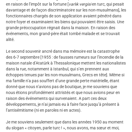
en raison de l’impôt sur la fortune [
varlık vergisi
en turc, qui pesait
davantage et de façon discriminatoire sur les non-musulmans], les
fonctionnaires chargés de son application avaient pénétré dans
notre foyer et examinaient les biens qui pouvaient être saisis. Une
grande préoccupation régnait dans la maison. En raison des
événements, mon grand-père était tombé malade et se trouvait
alité.
Le second souvenir ancré dans ma mémoire est la catastrophe
des 6-7 septembre [1955 : de fausses rumeurs sur l’incendie de la
maison natale d’Atatürk à Thessalonique mettent les nationalistes
dans la rue, notamment à Istanbul, qui s’en prennent aux
échoppes tenues par les non-musulmans, Grecs en tête]. Même si
ma famille n’a pas souffert d’une grande perte matérielle, étant
donné que nous n’avions pas de boutique, je me souviens que
nous étions profondément attristés et que nous avions peur en
raison des événements qui survenaient. A part ces deux
développements, je n’ai jamais eu à faire face jusqu’à présent à
l’antisémitisme (ni en paroles ni en actes).
Je me souviens seulement que dans les années 1950 au moment
du slogan « citoyen, parle turc ! », nous avons, ma sœur et moi,