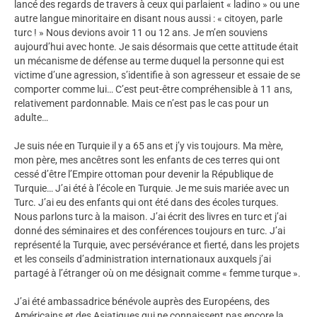
lancé des regards de travers à ceux qui parlaient « ladino » ou une
autre langue minoritaire en disant nous aussi : « citoyen, parle
turc ! » Nous devions avoir 11 ou 12 ans. Je m’en souviens
aujourd’hui avec honte. Je sais désormais que cette attitude était
un mécanisme de défense au terme duquel la personne qui est
victime d’une agression, s’identifie à son agresseur et essaie de se
comporter comme lui… C’est peut-être compréhensible à 11 ans,
relativement pardonnable. Mais ce n’est pas le cas pour un
adulte…
Je suis née en Turquie il y a 65 ans et j’y vis toujours. Ma mère,
mon père, mes ancêtres sont les enfants de ces terres qui ont
cessé d’être l’Empire ottoman pour devenir la République de
Turquie… J’ai été à l’école en Turquie. Je me suis mariée avec un
Turc. J’ai eu des enfants qui ont été dans des écoles turques.
Nous parlons turc à la maison. J’ai écrit des livres en turc et j’ai
donné des séminaires et des conférences toujours en turc. J’ai
représenté la Turquie, avec persévérance et fierté, dans les projets
et les conseils d’administration internationaux auxquels j’ai
partagé à l’étranger où on me désignait comme « femme turque ».
J’ai été ambassadrice bénévole auprès des Européens, des
Américains et des Asiatiques qui ne connaissent pas encore la