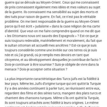
guerre qui se déroule au Moyen-Orient. Ceux qui me connaissent
de près connaissent également mes idées et mes valeurs au sujet
de la guerre. Ils connaissent ma sensibilité au sujet des morts et
des tués pour raison de guerre. En fait, ce n’est pas le véritable
problème. On me tient responsable de la guerre au Moyen-Orient
parce qu’il est écrit « judaïsme » dans la case religion de ma carte
d’identité. Que veut-on me faire comprendre quand on me dit que
« les Ottomans nous ont sauvés des Espagnols » ? Est-ce que je
suis toujours redevable, matériellement et moralement, du fait que
le sultan ottoman ait accueilli mes ancêtres ? Est-ce que je suis
toujours considérée comme une invitée sur ces terres où je suis
née et où j’ai grandi, où je remplis mes devoirs en tant que
citoyenne, et au développement desquelles je contribue de facto ?
Dois-je continuer à être soumise ? Suis-je obligée de vivre dans la
menace ? Dois-je accepter cette situation ?
La plus importante caractéristique des Turcs juifs est la fidélité à
leur pays. Même les Juifs d’origine turque qui ont quitté la Turquie
il y a des années continuent à parler turc, se réunissent entre eux,
regardent des films et des séries turcs, mangent des plats turcs et
chantent des chansons turques. Même s’ils ont quitté la Turquie,
ils sont toujours attachés avec fidélité à leurs origines. Le même