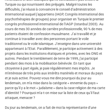
Turquie ou qui nourrissent des préjugés. Malgré toutes les
difficultés, j’ai réussi à convaincre le conseil d’administration
international auquel j’appartiens (IAGP, Congrès international des
psychothérapies de groupes) pour organiser en Turquie le premier
congrès professionnel international de l’IAGP (Istanbul 2003). Au
cours de mes 30 années de carrière professionnelle, 90 % de mes
patients étaient de confession musulmane. J’ai travaillé et je
continue à travailler avec des personnes portant le voile
traditionnel ou le voile islamique. J’enseigne dans une université
appartenant à l’Etat. Parallèlement, je participe activement à des
projets dans les institutions étatiques et privées, avec les ONG et
autres. Pendant le tremblement de terre de 1999, j’ai participé
pendant des mois à la mobilisation bénévole. En tant que
citoyenne à part égale, je paie régulièrement mes impôts. Je
m’intéresse de très près aux intérêts matériels et moraux du pays
et je suis active. Pouvez-vous me dire pourquoi du jour au
lendemain, on m’a mise dans la catégorie « ennemie du pays »
parce qu’il y a le mot « judaïsme » dans la case religion de ma carte
d’identité ? Pourquoi m’a-t-on mise sur la liste de ceux qu’il faut
attaquer, menacer ?
Du jour au lendemain, on a fait de moi la représentante d’une