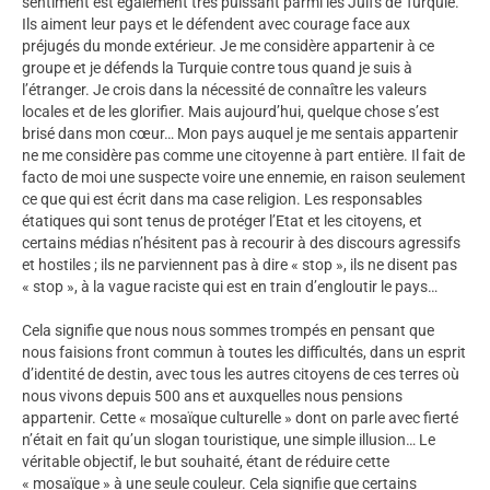
sentiment est également très puissant parmi les Juifs de Turquie.
Ils aiment leur pays et le défendent avec courage face aux
préjugés du monde extérieur. Je me considère appartenir à ce
groupe et je défends la Turquie contre tous quand je suis à
l’étranger. Je crois dans la nécessité de connaître les valeurs
locales et de les glorifier. Mais aujourd’hui, quelque chose s’est
brisé dans mon cœur… Mon pays auquel je me sentais appartenir
ne me considère pas comme une citoyenne à part entière. Il fait de
facto de moi une suspecte voire une ennemie, en raison seulement
ce que qui est écrit dans ma case religion. Les responsables
étatiques qui sont tenus de protéger l’Etat et les citoyens, et
certains médias n’hésitent pas à recourir à des discours agressifs
et hostiles ; ils ne parviennent pas à dire « stop », ils ne disent pas
« stop », à la vague raciste qui est en train d’engloutir le pays…
Cela signifie que nous nous sommes trompés en pensant que
nous faisions front commun à toutes les difficultés, dans un esprit
d’identité de destin, avec tous les autres citoyens de ces terres où
nous vivons depuis 500 ans et auxquelles nous pensions
appartenir. Cette « mosaïque culturelle » dont on parle avec fierté
n’était en fait qu’un slogan touristique, une simple illusion… Le
véritable objectif, le but souhaité, étant de réduire cette
« mosaïque » à une seule couleur. Cela signifie que certains