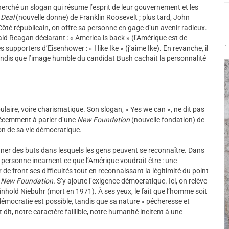
erché un slogan qui résume l’esprit de leur gouvernement et les
Deal
(nouvelle donne) de Franklin Roosevelt ; plus tard, John
 Côté républicain, on offre sa personne en gage d’un avenir radieux.
ld Reagan déclarant : « America is back » (l’Amérique est de
.
 supporters d’Eisenhower : « I like Ike » (j’aime Ike). En revanche, il
 tandis que l’image humble du candidat Bush cachait la personnalité
laire, voire charismatique. Son slogan, « Yes we can », ne dit pas
 récemment à parler d’une
New Foundation
(nouvelle fondation) de
ion de sa vie démocratique.
er des buts dans lesquels les gens peuvent se reconnaître. Dans
 personne incarnent ce que l’Amérique voudrait être : une
de front ses difficultés tout en reconnaissant la légitimité du point
a
New Foundation.
S’y ajoute l’exigence démocratique. Ici, on relève
inhold Niebuhr (mort en 1971). À ses yeux, le fait que l’homme soit
émocratie est possible, tandis que sa nature « pécheresse et
t dit, notre caractère faillible, notre humanité incitent à une