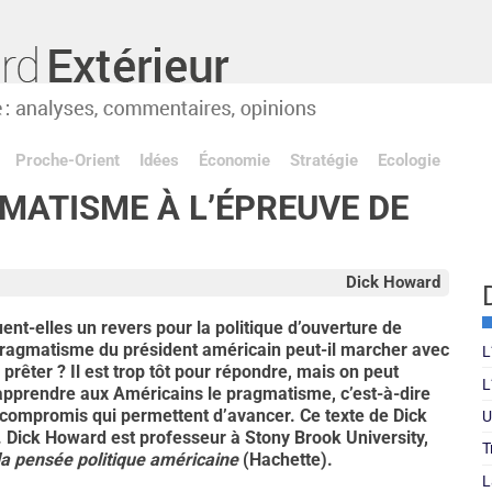
Proche-Orient
Idées
Économie
Stratégie
Ecologie
MATISME À L’ÉPREUVE DE
Dick Howard
uent-elles un revers pour la politique d’ouverture de
pragmatisme du président américain peut-il marcher avec
L
 prêter ? Il est trop tôt pour répondre, mais on peut
L
: apprendre aux Américains le pragmatisme, c’est-à-dire
s compromis qui permettent d’avancer. Ce texte de Dick
U
 Dick Howard est professeur à Stony Brook University,
T
la pensée politique américaine
(Hachette).
L