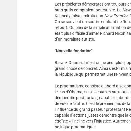
Les présidents démocrates ont toujours ch
buts qu’ils comptaient poursuivre. Le
New 
Kennedy faisait miroiter un
New Frontier
.
On se souvient du sourire confiant de Rona
retour). Ou bien de la simple affirmation des
était plus difficile d’aimer Richard Nixon,
d’un moraliste autiste.
"Nouvelle fondation"
Barack Obama, lui, est on ne peut plus popu
grand chose de concret. Ainsi s’est-il mis
la république qui permettrait une réinvent
Le pragmatisme consiste d’abord à se donn
le cas d’Obama, ses discours et surtout sa
démocratie post-raciale, capable d’aborder 
de vue de l’autre. C’est le premier pas de l
l’influence du grand pasteur protestant Re
capable d’actions justes démontre que la d
égoïste » l’incline vers l’injustice. Autremen
politique pragmatique.