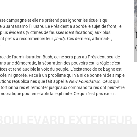
ase campagne et elle ne prétend pas ignorer les écueils qui
de Guantanamo l’illustre. Le Président a abordé le sujet de front, le
 plus évidents (victimes de fausses identifications) aux plus
ent prêts à recommencer leur
jihad
). Ces derniers, affirmait-il,
.
nce de l’administration Bush, ce ne sera pas au Président seul de
ans une démocratie, la séparation des pouvoirs est la règle ; c’est
stices et rend audible la voix du peuple. L’existence de ce bagne est
acée, ni ignorée. Face à un problème qui n’a ni de bonne ni de simple
tutions républicaines que fait appel la
New Foundation.
Ceux qui
 les tortionnaires et remonter jusqu’aux commanditaires ont peut-être
mocratique pour en établir la légitimité. Ce qui n’est pas exclu :