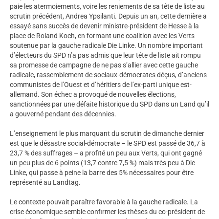
paie les atermoiements, voire les reniements de sa tête de liste au
scrutin précédent, Andrea Ypsilanti. Depuis un an, cette dernière a
essayé sans succès de devenir ministre-président de Hesse à la
place de Roland Koch, en formant une coalition avec les Verts
soutenue par la gauche radicale Die Linke. Un nombre important
d’électeurs du SPD n’a pas admis que leur tête de liste ait rompu
sa promesse de campagne de ne pas s’allier avec cette gauche
radicale, rassemblement de sociaux-démocrates déçus, d’anciens
communistes de l’Ouest et d’héritiers de l’ex-parti unique est-
allemand. Son échec a provoqué de nouvelles élections,
sanctionnées par une défaite historique du SPD dans un Land qu’il
a gouverné pendant des décennies.
L’enseignement le plus marquant du scrutin de dimanche dernier
est que le désastre social-démocrate – le SPD est passé de 36,7 à
23,7 % des suffrages – a profité un peu aux Verts, qui ont gagné
un peu plus de 6 points (13,7 contre 7,5 %) mais très peu à Die
Linke, qui passe à peine la barre des 5% nécessaires pour être
représenté au Landtag.
Le contexte pouvait paraître favorable à la gauche radicale. La
crise économique semble confirmer les thèses du co-président de