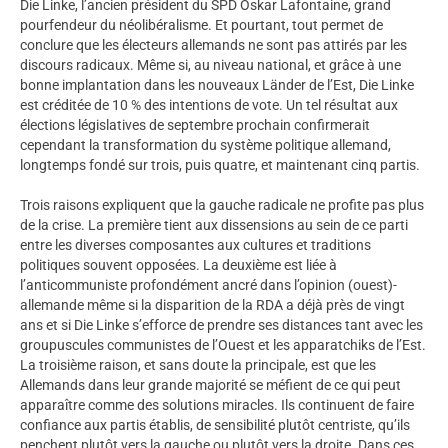
Die Linke, l’ancien président du SPD Oskar Lafontaine, grand
pourfendeur du néolibéralisme. Et pourtant, tout permet de
conclure que les électeurs allemands ne sont pas attirés par les
discours radicaux. Même si, au niveau national, et grâce à une
bonne implantation dans les nouveaux Länder de l’Est, Die Linke
est créditée de 10 % des intentions de vote. Un tel résultat aux
élections législatives de septembre prochain confirmerait
cependant la transformation du système politique allemand,
longtemps fondé sur trois, puis quatre, et maintenant cinq partis.
Trois raisons expliquent que la gauche radicale ne profite pas plus
de la crise. La première tient aux dissensions au sein de ce parti
entre les diverses composantes aux cultures et traditions
politiques souvent opposées. La deuxième est liée à
l’anticommuniste profondément ancré dans l’opinion (ouest)-
allemande même si la disparition de la RDA a déjà près de vingt
ans et si Die Linke s’efforce de prendre ses distances tant avec les
groupuscules communistes de l’Ouest et les apparatchiks de l’Est.
La troisième raison, et sans doute la principale, est que les
Allemands dans leur grande majorité se méfient de ce qui peut
apparaître comme des solutions miracles. Ils continuent de faire
confiance aux partis établis, de sensibilité plutôt centriste, qu’ils
penchent plutôt vers la gauche ou plutôt vers la droite. Dans ces