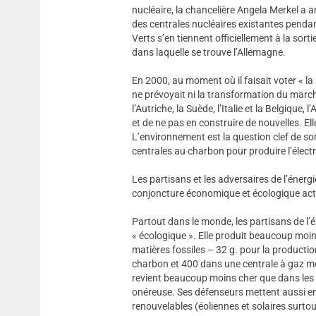
nucléaire, la chancelière Angela Merkel a a
des centrales nucléaires existantes penda
Verts s’en tiennent officiellement à la sort
dans laquelle se trouve l’Allemagne.
En 2000, au moment où il faisait voter « l
ne prévoyait ni la transformation du march
l’Autriche, la Suède, l’Italie et la Belgique
et de ne pas en construire de nouvelles. Ell
L’environnement est la question clef de son
centrales au charbon pour produire l’électr
Les partisans et les adversaires de l’énerg
conjoncture économique et écologique actu
Partout dans le monde, les partisans de l’én
« écologique ». Elle produit beaucoup moi
matières fossiles – 32 g. pour la producti
charbon et 400 dans une centrale à gaz mo
revient beaucoup moins cher que dans les c
onéreuse. Ses défenseurs mettent aussi en 
renouvelables (éoliennes et solaires surto