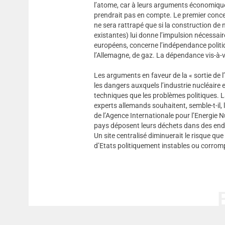
l’atome, car à leurs arguments économique
prendrait pas en compte. Le premier concer
ne sera rattrapé que si la construction de 
existantes) lui donne l’impulsion nécessa
européens, concerne l’indépendance politiq
l’Allemagne, de gaz. La dépendance vis-à-v
Les arguments en faveur de la « sortie de 
les dangers auxquels l’industrie nucléaire
techniques que les problèmes politiques. La 
experts allemands souhaitent, semble-t-il, l
de l’Agence Internationale pour l’Energie N
pays déposent leurs déchets dans des endr
Un site centralisé diminuerait le risque qu
d’Etats politiquement instables ou corro