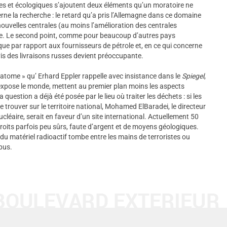
s et écologiques s’ajoutent deux éléments qu’un moratoire ne
ne la recherche : le retard qu’a pris l’Allemagne dans ce domaine
nouvelles centrales (au moins l’amélioration des centrales
ire. Le second point, comme pour beaucoup d’autres pays
ue par rapport aux fournisseurs de pétrole et, en ce qui concerne
is des livraisons russes devient préoccupante.
l’atome » qu’ Erhard Eppler rappelle avec insistance dans le
Spiegel
,
 expose le monde, mettent au premier plan moins les aspects
question a déjà été posée par le lieu où traiter les déchets : si les
e trouver sur le territoire national, Mohamed ElBaradei, le directeur
ucléaire, serait en faveur d’un site international. Actuellement 50
oits parfois peu sûrs, faute d’argent et de moyens géologiques.
e du matériel radioactif tombe entre les mains de terroristes ou
mpus.