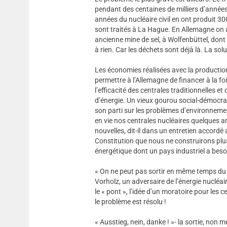
pendant des centaines de milliers d’années,
années du nucléaire civil en ont produit 3
sont traités à La Hague. En Allemagne on a
ancienne mine de sel, à Wolfenbüttel, dont o
à rien. Car les déchets sont déjà là. La sol
Les économies réalisées avec la production
permettre à l’Allemagne de financer à la foi
l’efficacité des centrales traditionnelles 
d’énergie. Un vieux gourou social-démocrate
son parti sur les problèmes d’environnemen
en vie nos centrales nucléaires quelques an
nouvelles, dit-il dans un entretien accord
Constitution que nous ne construirons plus
énergétique dont un pays industriel a beso
« On ne peut pas sortir en même temps du
Vorholz, un adversaire de l’énergie nucléai
le « pont », l’idée d’un moratoire pour les 
le problème est résolu !
« Ausstieg, nein, danke ! »- la sortie, non 