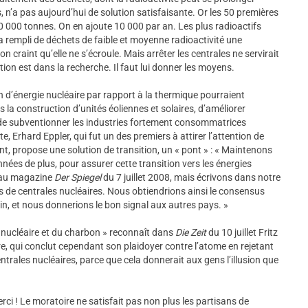
 n’a pas aujourd’hui de solution satisfaisante. Or les 50 premières
00 000 tonnes. On en ajoute 10 000 par an. Les plus radioactifs
 rempli de déchets de faible et moyenne radioactivité une
n craint qu’elle ne s’écroule. Mais arrêter les centrales ne servirait
ution est dans la recherche. Il faut lui donner les moyens.
 d’énergie nucléaire par rapport à la thermique pourraient
s la construction d’unités éoliennes et solaires, d’améliorer
et de subventionner les industries fortement consommatrices
, Erhard Eppler, qui fut un des premiers à attirer l’attention de
t, propose une solution de transition, un « pont » : « Maintenons
nées de plus, pour assurer cette transition vers les énergies
é au magazine
Der Spiegel
du 7 juillet 2008, mais écrivons dans notre
 de centrales nucléaires. Nous obtiendrions ainsi le consensus
in, et nous donnerions le bon signal aux autres pays. »
 nucléaire et du charbon » reconnaît dans
Die Zeit
du 10 juillet Fritz
re, qui conclut cependant son plaidoyer contre l’atome en rejetant
centrales nucléaires, parce que cela donnerait aux gens l’illusion que
merci ! Le moratoire ne satisfait pas non plus les partisans de