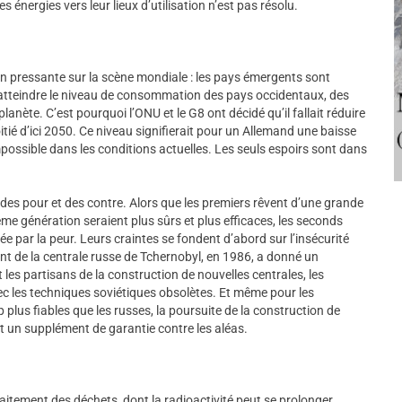
s énergies vers leur lieux d’utilisation n’est pas résolu.
on pressante sur la scène mondiale : les pays émergents sont
d’atteindre le niveau de consommation des pays occidentaux, des
planète. C’est pourquoi l’ONU et le G8 ont décidé qu’il fallait réduire
itié d’ici 2050. Ce niveau signifierait pour un Allemand une baisse
ossible dans les conditions actuelles. Les seuls espoirs sont dans
s des pour et des contre. Alors que les premiers rêvent d’une grande
me génération seraient plus sûrs et plus efficaces, les seconds
ée par la peur. Leurs craintes se fondent d’abord sur l’insécurité
dent de la centrale russe de Tchernobyl, en 1986, a donné un
les partisans de la construction de nouvelles centrales, les
vec les techniques soviétiques obsolètes. Et même pour les
plus fiables que les russes, la poursuite de la construction de
it un supplément de garantie contre les aléas.
traitement des déchets, dont la radioactivité peut se prolonger