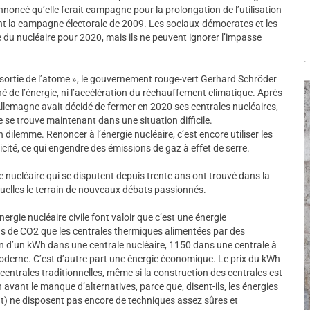
nnoncé qu’elle ferait campagne pour la prolongation de l’utilisation
nt la campagne électorale de 2009. Les sociaux-démocrates et les
ie du nucléaire pour 2020, mais ils ne peuvent ignorer l’impasse
.
a sortie de l’atome », le gouvernement rouge-vert Gerhard Schröder
é de l’énergie, ni l’accélération du réchauffement climatique. Après
, l’Allemagne avait décidé de fermer en 2020 ses centrales nucléaires,
e se trouve maintenant dans une situation difficile.
 dilemme. Renoncer à l’énergie nucléaire, c’est encore utiliser les
icité, ce qui engendre des émissions de gaz à effet de serre.
ie nucléaire qui se disputent depuis trente ans ont trouvé dans la
elles le terrain de nouveaux débats passionnés.
ergie nucléaire civile font valoir que c’est une énergie
ns de CO2 que les centrales thermiques alimentées par des
on d’un kWh dans une centrale nucléaire, 1150 dans une centrale à
derne. C’est d’autre part une énergie économique. Le prix du kWh
entrales traditionnelles, même si la construction des centrales est
avant le manque d’alternatives, parce que, disent-ils, les énergies
ut) ne disposent pas encore de techniques assez sûres et