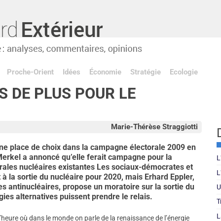
Proche-Orient
Idées
Économie
Stratégie
Ecologie
 DE PLUS POUR LE
Marie-Thérèse Straggiotti
ne place de choix dans la campagne électorale 2009 en
erkel a annoncé qu’elle ferait campagne pour la
L
ntrales nucléaires existantes Les sociaux-démocrates et
L
t à la sortie du nucléaire pour 2020, mais Erhard Eppler,
s antinucléaires, propose un moratoire sur la sortie du
U
gies alternatives puissent prendre le relais.
T
L
 A l’heure où dans le monde on parle de la renaissance de l’énergie