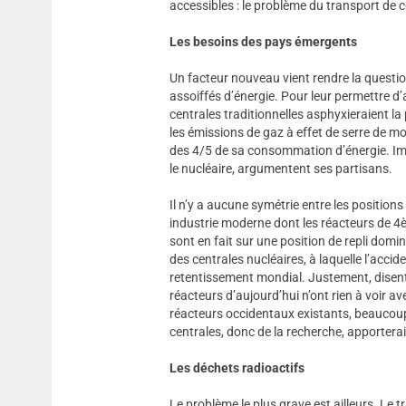
accessibles : le problème du transport de ce
Les besoins des pays émergents
Un facteur nouveau vient rendre la questi
assoiffés d’énergie. Pour leur permettre 
centrales traditionnelles asphyxieraient la 
les émissions de gaz à effet de serre de mo
des 4/5 de sa consommation d’énergie. Imp
le nucléaire, argumentent ses partisans.
Il n’y a aucune symétrie entre les position
industrie moderne dont les réacteurs de 4è
sont en fait sur une position de repli domin
des centrales nucléaires, à laquelle l’acci
retentissement mondial. Justement, disent 
réacteurs d’aujourd’hui n’ont rien à voir a
réacteurs occidentaux existants, beaucoup 
centrales, donc de la recherche, apportera
Les déchets radioactifs
Le problème le plus grave est ailleurs. Le 