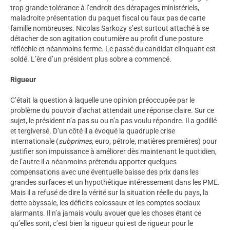
trop grande tolérance à l’endroit des dérapages ministériels,
maladroite présentation du paquet fiscal ou faux pas de carte
famille nombreuses. Nicolas Sarkozy s’est surtout attaché à se
détacher de son agitation coutumière au profit d’une posture
réfléchie et néanmoins ferme. Le passé du candidat clinquant est
soldé. L’ère d’un président plus sobre a commencé.
Rigueur
C’était la question à laquelle une opinion préoccupée par le
problème du pouvoir d’achat attendait une réponse claire. Sur ce
sujet, le président n’a pas su ou n’a pas voulu répondre. Il a godillé
et tergiversé. D’un côté il a évoqué la quadruple crise
internationale (
subprimes
, euro, pétrole, matières premières) pour
justifier son impuissance à améliorer dès maintenant le quotidien,
de l’autre il a néanmoins prétendu apporter quelques
compensations avec une éventuelle baisse des prix dans les
grandes surfaces et un hypothétique intéressement dans les PME.
Mais il a refusé de dire la vérité sur la situation réelle du pays, la
dette abyssale, les déficits colossaux et les comptes sociaux
alarmants. Il n’a jamais voulu avouer que les choses étant ce
qu’elles sont, c’est bien la rigueur qui est de rigueur pour le