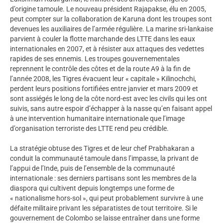
d’origine tamoule. Le nouveau président Rajapakse, élu en 2005,
peut compter sur la collaboration de Karuna dont les troupes sont
devenues les auxiliaires de l’armée régulière. La marine sri-lankaise
parvient à couler la flotte marchande des LTTE dans les eaux
internationales en 2007, et à résister aux attaques des vedettes
rapides de ses ennemis. Les troupes gouvernementales
reprennent le contrôle des côtes et de la route A9 à la fin de
l’année 2008, les Tigres évacuent leur « capitale » Kilinochchi,
perdent leurs positions fortifiées entre janvier et mars 2009 et
sont assiégés le long de la côte nord-est avec les civils qui les ont
suivis, sans autre espoir d’échapper à la nasse qu’en faisant appel
à une intervention humanitaire internationale que l’image
d’organisation terroriste des LTTE rend peu crédible.
La stratégie obtuse des Tigres et de leur chef Prabhakaran a
conduit la communauté tamoule dans l’impasse, la privant de
l’appui de l’Inde, puis de l’ensemble de la communauté
internationale : ses derniers partisans sont les membres de la
diaspora qui cultivent depuis longtemps une forme de
« nationalisme hors-sol », qui peut probablement survivre à une
défaite militaire privant les séparatistes de tout territoire. Si le
gouvernement de Colombo se laisse entraîner dans une forme