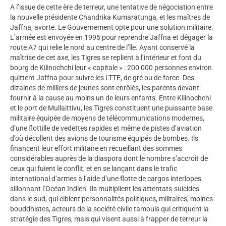
A l’issue de cette ère de terreur, une tentative de négociation entre
la nouvelle présidente Chandrika Kumaratunga, et les maîtres de
Jaffna, avorte. Le Gouvernement opte pour une solution militaire.
L’armée est envoyée en 1995 pour reprendre Jaffna et dégager la
route A7 qui relie le nord au centre de l’île. Ayant conservé la
maîtrise de cet axe, les Tigres se replient à l’intérieur et font du
bourg de Kilinochchi leur « capitale » : 200 000 personnes environ
quittent Jaffna pour suivre les LTTE, de gré ou de force. Des
dizaines de milliers de jeunes sont enrôlés, les parents devant
fournir à la cause au moins un de leurs enfants. Entre Kilinochchi
et le port de Mullaittivu, les Tigres constituent une puissante base
militaire équipée de moyens de télécommunications modernes,
d’une flottille de vedettes rapides et même de pistes d’aviation
d’où décollent des avions de tourisme équipés de bombes. Ils
financent leur effort militaire en recueillant des sommes
considérables auprès de la diaspora dont le nombre s’accroît de
ceux qui fuient le conflit, et en se lançant dans le trafic
international d’armes à l’aide d’une flotte de cargos interlopes
sillonnant l’Océan Indien. Ils multiplient les attentats-suicides
dans le sud, qui ciblent personnalités politiques, militaires, moines
bouddhistes, acteurs de la société civile tamouls qui critiquent la
stratégie des Tigres, mais qui visent aussi à frapper de terreur la