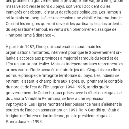
des proches du gouvernement a provoqué une vague d’émigration
massive soit vers le nord du pays, soit vers l’Occident où les
immigrés ont obtenu le statut de réfugiés politiques. Les Tamouls
sri-lankais ont acquis à cette occasion une visibilité internationale.
Ce sont les émigrés qui vont devenir les partisans les plus ardents
du séparatisme tamoul, en vertu d’un phénomène classique de
« nationalisme à distance ».
À partir de 1987, l’Inde, qui soutenait en sous-main les
organisations militantes, intervient pour que le Gouvernement sri-
lankais accorde aux provinces à majorité tamoule du Nord et de
l’Est un statut particulier. Mais les indépendantistes reprennent les
armes contre l’Inde accusée de faire le jeu des Cingalais car elle a
admis le principe de l’intégrité territoriale du pays. Les Indiens se
retirent, laissant le champ libre aux Tigres, qui prennent le contrôle
du nord et de l’est de l’île jusqu’en 1994-1995, tandis que le
gouvernement de Colombo, aux prises avec la rébellion cingalaise
du Janata Vimukthi Peramuna, se livre à une répression
impitoyable. Les Tigres montrent leur puissance mais s’aliènent le
soutien de l’Inde en assassinant en 1991 Rajiv Gandhi qui était à
l’origine de l’intervention indienne, puis le président cingalais
Premadasa en 1993.