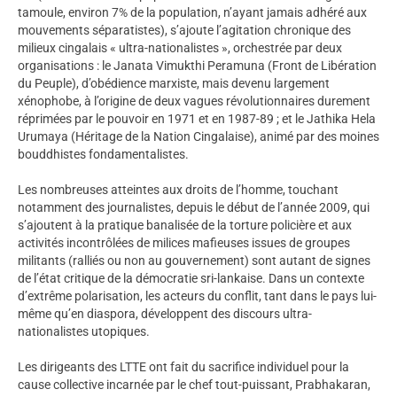
tamoule, environ 7% de la population, n’ayant jamais adhéré aux
mouvements séparatistes), s’ajoute l’agitation chronique des
milieux cingalais « ultra-nationalistes », orchestrée par deux
organisations : le Janata Vimukthi Peramuna (Front de Libération
du Peuple), d’obédience marxiste, mais devenu largement
xénophobe, à l’origine de deux vagues révolutionnaires durement
réprimées par le pouvoir en 1971 et en 1987-89 ; et le Jathika Hela
Urumaya (Héritage de la Nation Cingalaise), animé par des moines
bouddhistes fondamentalistes.
Les nombreuses atteintes aux droits de l’homme, touchant
notamment des journalistes, depuis le début de l’année 2009, qui
s’ajoutent à la pratique banalisée de la torture policière et aux
activités incontrôlées de milices mafieuses issues de groupes
militants (ralliés ou non au gouvernement) sont autant de signes
de l’état critique de la démocratie sri-lankaise. Dans un contexte
d’extrême polarisation, les acteurs du conflit, tant dans le pays lui-
même qu’en diaspora, développent des discours ultra-
nationalistes utopiques.
Les dirigeants des LTTE ont fait du sacrifice individuel pour la
cause collective incarnée par le chef tout-puissant, Prabhakaran,