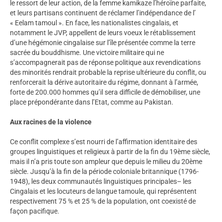
le ressort de leur action, de la femme kamikaze l’héroïne parfaite,
et leurs partisans continuent de réclamer l’indépendance de l’
« Eelam tamoul ». En face, les nationalistes cingalais, et
notamment le JVP, appellent de leurs voeux le rétablissement
d’une hégémonie cingalaise sur l’île présentée comme la terre
sacrée du bouddhisme. Une victoire militaire qui ne
s’accompagnerait pas de réponse politique aux revendications
des minorités rendrait probable la reprise ultérieure du conflit, ou
renforcerait la dérive autoritaire du régime, donnant à l’armée,
forte de 200.000 hommes qu’il sera difficile de démobiliser, une
place prépondérante dans l’Etat, comme au Pakistan.
Aux racines de la violence
Ce conflit complexe s’est nourri de l’affirmation identitaire des
groupes linguistiques et religieux à partir de la fin du 19ème siècle,
mais il n’a pris toute son ampleur que depuis le milieu du 20ème
siècle. Jusqu’à la fin de la période coloniale britannique (1796-
1948), les deux communautés linguistiques principales– les
Cingalais et les locuteurs de langue tamoule, qui représentent
respectivement 75 % et 25 % de la population, ont coexisté de
façon pacifique.