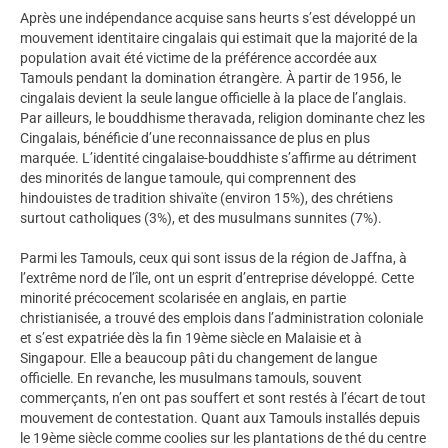
Après une indépendance acquise sans heurts s’est développé un
mouvement identitaire cingalais qui estimait que la majorité de la
population avait été victime de la préférence accordée aux
Tamouls pendant la domination étrangère. À partir de 1956, le
cingalais devient la seule langue officielle à la place de l’anglais.
Par ailleurs, le bouddhisme theravada, religion dominante chez les
Cingalais, bénéficie d’une reconnaissance de plus en plus
marquée. L’identité cingalaise-bouddhiste s’affirme au détriment
des minorités de langue tamoule, qui comprennent des
hindouistes de tradition shivaïte (environ 15%), des chrétiens
surtout catholiques (3%), et des musulmans sunnites (7%).
Parmi les Tamouls, ceux qui sont issus de la région de Jaffna, à
l’extrême nord de l’île, ont un esprit d’entreprise développé. Cette
minorité précocement scolarisée en anglais, en partie
christianisée, a trouvé des emplois dans l’administration coloniale
et s’est expatriée dès la fin 19ème siècle en Malaisie et à
Singapour. Elle a beaucoup pâti du changement de langue
officielle. En revanche, les musulmans tamouls, souvent
commerçants, n’en ont pas souffert et sont restés à l’écart de tout
mouvement de contestation. Quant aux Tamouls installés depuis
le 19ème siècle comme coolies sur les plantations de thé du centre