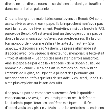
dire ou ne pas dire au cours de sa visite en Jordanie, en Israël et
dans les territoires palestiniens.
Or dans leur grande majorité les concitoyens de Benoît XVI sont
assez sévères avec « leur » pape. Ils lui reprochent ne n’avoir pas
été à la hauteur de l’événement. Peut-être, ainsi que le note la FAZ,
parce que Benoît XVI est avant tout un théologien qui n’a pas ce
don de la communication qu’avait son prédécesseur. Il a lu d’un
ton monocorde, « comme s’il lisait le texte d’un autre » (
Der
Spiegel)
, le discours à Yad Vashem. La presse allemande est
d’accord avec Tom Seguev, le directeur du mémorial : le texte était
« froid et abstrait ». Le choix des mots était parfois maladroit.
Ainsi le pape a-t-il parlé de la « tragédie » de la Shoah au lieu de
nommer le « crime ». Il n’a pas dit un mot des bourreaux ni de
l’attitude de l’Eglise, soulignent la plupart des journaux, qui
mentionnent toutefois que lors de ses adieux en Israël, Benoît XVI
a été plus explicite sur le sort des juifs.
Il ne pouvait pas se comporter autrement, écrit le quotidien
conservateur
Die Welt
, qui est pratiquement seul à défendre
l’attitude du pape. Tous ses confrères expliquent qu’il s’est
d’abord voulu un « pèlerin ». Mais dans les territoires palestiniens,