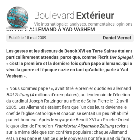
UN PAPE ALLEMAND À YAD VASHEM
Daniel Vernet
Publié le 18 mai 2009
Les gestes et les discours de Benoit XVI en Terre Sainte étaient
particulièrement attendus, parce que, comme l’écrit
Der Spiegel
,
« c’est la première et la dernière fois qu’un pape allemand, qui a
vécu la guerre et l’époque nazie en tant qu’adulte, parle à Yad
Vashem ».
« Nous sommes pape ! », avait titré le premier quotidien allemand
Bild Zeitung
(4 millions d’exemplaires), au lendemain de l’élection
du cardinal Joseph Ratzinger au trône de Saint Pierre le 12 avril
2005. Les Allemands étaient fiers que l’un des leurs devienne le
chef de l’Eglise catholique et chacun se sentait un peu réhabilité
par cet honneur. Après le voyage de Benoît XVI au Proche-Orient,
le quotidien de Francfort
Frankfurter Allgemeine Zeitung
revient
sur la même idée que son confrère populaire : chaque Allemand
est un peu pape et sait ce que le souverain pontife aurait dû faire,