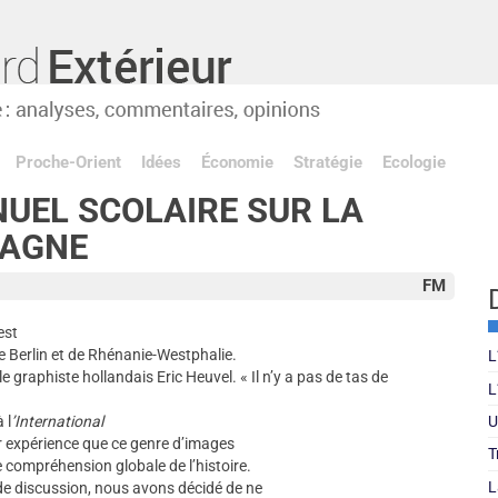
Proche-Orient
Idées
Économie
Stratégie
Ecologie
UEL SCOLAIRE SUR LA
MAGNE
FM
est
e Berlin et de Rhénanie-Westphalie.
L
le graphiste hollandais Eric Heuvel. « Il n’y a pas de tas de
L
 l
’International
U
r expérience que ce genre d’images
T
 compréhension globale de l’histoire.
L
de discussion, nous avons décidé de ne