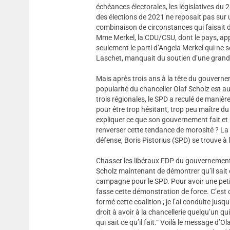
échéances électorales, les législatives du 2
des élections de 2021 ne reposait pas sur
combinaison de circonstances qui faisait d
Mme Merkel, la CDU/CSU, dont le pays, app
seulement le parti d’Angela Merkel qui ne s
Laschet, manquait du soutien d’une grande 
Mais après trois ans à la tête du gouverne
popularité du chancelier Olaf Scholz est au
trois régionales, le SPD a reculé de manièr
pour être trop hésitant, trop peu maître du 
expliquer ce que son gouvernement fait et
renverser cette tendance de morosité ? La 
défense, Boris Pistorius (SPD) se trouve à 
Chasser les libéraux FDP du gouvernement, 
Scholz maintenant de démontrer qu’il sait êtr
campagne pour le SPD. Pour avoir une petite
fasse cette démonstration de force. C’est
formé cette coalition ; je l’ai conduite jusqu’
droit à avoir à la chancellerie quelqu’un qu
qui sait ce qu’il fait.“ Voilà le message d’O