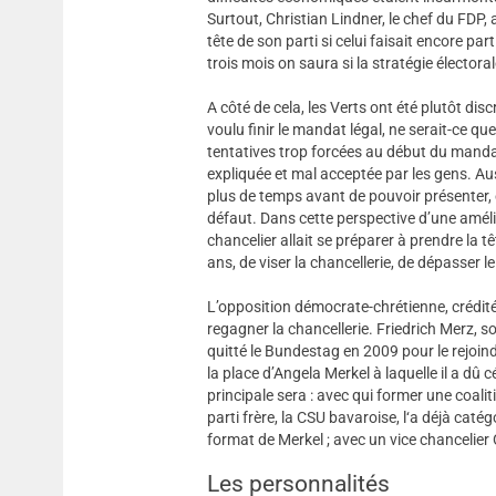
Surtout, Christian Lindner, le chef du FDP,
tête de son parti si celui faisait encore pa
trois mois on saura si la stratégie électora
A côté de cela, les Verts ont été plutôt disc
voulu finir le mandat légal, ne serait-ce q
tentatives trop forcées au début du manda
expliquée et mal acceptée par les gens. Aus
plus de temps avant de pouvoir présenter, 
défaut. Dans cette perspective d’une amélio
chancelier allait se préparer à prendre la 
ans, de viser la chancellerie, de dépasser 
L’opposition démocrate-chrétienne, créditée
regagner la chancellerie. Friedrich Merz,
quitté le Bundestag en 2009 pour le rejoindr
la place d’Angela Merkel à laquelle il a dû c
principale sera : avec qui former une coal
parti frère, la CSU bavaroise, l‘a déjà caté
format de Merkel ; avec un vice chancelier 
Les personnalités