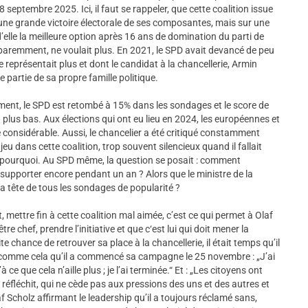
8 septembre 2025. Ici, il faut se rappeler, que cette coalition issue
 une grande victoire électorale de ses composantes, mais sur une
’elle la meilleure option après 16 ans de domination du parti de
aremment, ne voulait plus. En 2021, le SPD avait devancé de peu
e représentait plus et dont le candidat à la chancellerie, Armin
partie de sa propre famille politique.
ment, le SPD est retombé à 15% dans les sondages et le score de
 plus bas. Aux élections qui ont eu lieu en 2024, les européennes et
e considérable. Aussi, le chancelier a été critiqué constamment
jeu dans cette coalition, trop souvent silencieux quand il fallait
 pourquoi. Au SPD même, la question se posait : comment
supporter encore pendant un an ? Alors que le ministre de la
la tête de tous les sondages de popularité ?
mettre fin à cette coalition mal aimée, c’est ce qui permet à Olaf
e chef, prendre l’initiative et que c‘est lui qui doit mener la
 chance de retrouver sa place à la chancellerie, il était temps qu’il
 comme cela qu’il a commencé sa campagne le 25 novembre : „J’ai
à ce que cela n’aille plus ; je l’ai terminée.“ Et : „Les citoyens ont
i réfléchit, qui ne cède pas aux pressions des uns et des autres et
laf Scholz affirmant le leadership qu’il a toujours réclamé sans,