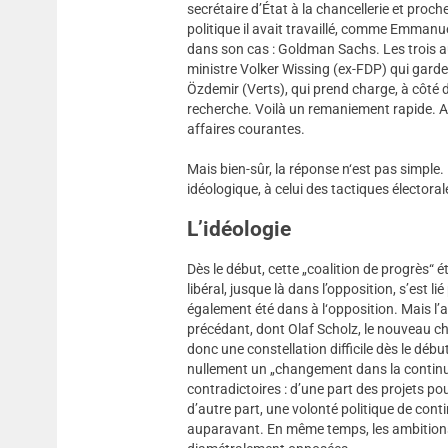
secrétaire d’État à la chancellerie et proc
politique il avait travaillé, comme Emmanu
dans son cas : Goldman Sachs. Les trois a
ministre Volker Wissing (ex-FDP) qui garde 
Özdemir (Verts), qui prend charge, à côté de
recherche. Voilà un remaniement rapide. 
affaires courantes.
Mais bien-sûr, la réponse n‘est pas simple. 
idéologique, à celui des tactiques électoral
L’idéologie
Dès le début, cette „coalition de progrès“ é
libéral, jusque là dans l’opposition, s’est l
également été dans à l‘opposition. Mais l’
précédant, dont Olaf Scholz, le nouveau chan
donc une constellation difficile dès le dé
nullement un „changement dans la continuité
contradictoires : d’une part des projets po
d’autre part, une volonté politique de contin
auparavant. En même temps, les ambitions 