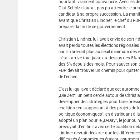
pourtant, vraiment convaincre. Avec les dé
Olaf Scholz n’aurait pas pu attendre le pr
candidat à sa propre succession. La manifest
avant que Christian Lindner, le chef du FDP, 
préparer la fin de ce gouvernement.
Christian Lindner, lui, avait envie de sortir
avait perdu toutes les élections régionales
car il n’arrivait plus au seuil minimum des
il était arrivé tout juste au-dessus des 5%
des 5% depuis des mois. Pour sauver son par
FDP devait trouver un chemin pour quitter 
de l’échec.
C’est lui qui avait déclaré que cet automn
„Die Zeit“, un petit cercle autour de Chris
développer des stratégies pour faire pressio
coalition : en s’opposant à des projets de 
politique économiques“, en distribuant à la 
adopté un plan pour le „D-Day“, le jour où m
prévoyait d’en finir avec cette coalition d
Lindner devrait déclarer que les différence
difficultés économiques étaient insurmontab