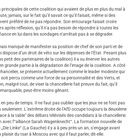
 principales de cette coalition qui avaient de plus en plus du mal à
e, jamais, sur le fait qu’il savait ce qu’il faisait, même si des
uvent préféré de ne pas répondre. Son entourage faisait croire
urs après réflexion, qu’il n’a pas besoin de répondre à toutes les
ance en lui dans les sondages n’arrêtait pas à se dégrader.
amais manqué de manifester sa position de chef de son parti et de
 dispose d’un droit de véto sur les dépenses de l‘État. Pesant plus
s petit des partenaires de la coalition) il a su énerver les autres
en grande partie à la dégradation de l’image de la coalition. A côté
 chancelier, se présente actuellement comme le leader modeste qui
 soit percu comme une force de sa personnalité et des Verts, et
malgré tout, de viser la chancellerie fait preuve du fait, qu’il
remarquable, peut-être moins gênant.
en peu de temps. Il ne faut pas oublier que les jeux ne se font pas
 seulement. L’extrême droite de l’AfD occupe toujours la deuxième
ce à la table" des débats télévisés des candidats à la chancellerie.
n avec l’“alliance Sarah Wagenknecht“. La formation nouvelle de
i „Die Linke“ (La Gauche) il y a à peu près un an, s’engage avant
plaisir du tsar à Moscou avec qui il faut parler, dit-elle.