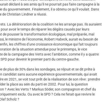
 aurait déclaré à ses amis qu’il ne pourrait pas faire campagne à la
rtie du gouvernement. Finalement, il a obtenu ce qu’il voulait. Dans
le de Christian Lindner a réussi.
rets. La détérioration de la coalition ne les arrange pas. Ils auraient
ue pour avoir le temps de réparer les dégâts causés par leurs
t de pousser la transformation écologique, mal préparée, mal
si, le ministre de l’économie, Robert Habeck, aurait eu besoin de
enfin, les chiffres d’une croissance économique qui fait toujours
ration de la situation attendue pour le printemps, le vice
tête de la campagne des Verts avec l’ambition, comme il y a quatre
le SPD pour devenir le premier parti du centre-gauche.
 de plus de 30% dans les sondages, se réjouit et se dit prête à
 son candidat sans aucune expérience gouvernementale, qui avait
e en 2021, se voit tout prêt de la réalisation de son rêve : prendre
éder la place au sein du parti en 2002. Pour lui, la question
ition ? Avec les Verts ? Markus Söder, son compagnon et chef du
goriquement exclu. Ou avec le SPD ? Cela ne ferait que revivre le
Olaf Scholz ?