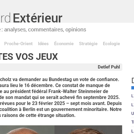
Proche-Orient
Idées
Économie
Stratégie
Ecologie
TES VOS JEUX
Detlef Puhl
Scholz va demander au Bundestag un vote de confiance.
e aura lieu le 16 décembre. Ce constat de manque de
e au président fédéral Frank-Walter Steinmeier de
L
 de son mandat qui se serait achevé fin septembre 2025.
prévues pour le 23 février 2025 – sept mois avant. Depuis
L
oalition à Berlin est un gouvernement minoritaire. Notre
U
 raisons de cette étrange situation.
T
L