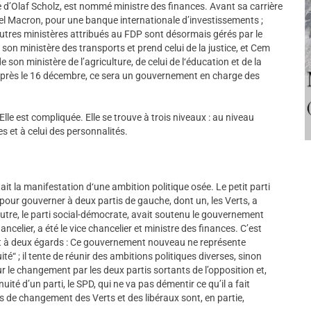
he d’Olaf Scholz, est nommé ministre des finances. Avant sa carrière
el Macron, pour une banque internationale d’investissements ;
utres ministères attribués au FDP sont désormais gérés par le
son ministère des transports et prend celui de la justice, et Cem
 son ministère de l’agriculture, de celui de l‘éducation et de la
Après le 16 décembre, ce sera un gouvernement en charge des
Elle est compliquée. Elle se trouve à trois niveaux : au niveau
es et à celui des personnalités.
tait la manifestation d‘une ambition politique osée. Le petit parti
ié pour gouverner à deux partis de gauche, dont un, les Verts, a
autre, le parti social-démocrate, avait soutenu le gouvernement
celier, a été le vice chancelier et ministre des finances. C’est
but à deux égards : Ce gouvernement nouveau ne représente
“ ; il tente de réunir des ambitions politiques diverses, sinon
ur le changement par les deux partis sortants de l’opposition et,
uité d’un parti, le SPD, qui ne va pas démentir ce qu’il a fait
de changement des Verts et des libéraux sont, en partie,