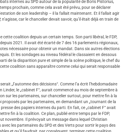
bats internes au SPD autour de la popularité de Boris Pistorius,
intemps prochain, comme cela avait été prévu, pour se déclarer
ation de son leadership – il la fallait maintenant. Et il fallait agir
n’agisse, car le chancelier devait savoir, qu’il était déjà en train de
 de cette coalition depuis un certain temps. Son parti libéral, le FDP,
 depuis 2021. Il avait été écarté de 7 des 16 parlements régionaux,
 votes nécessaire pour obtenir un mandat. Dans six autres élections
 requis. Et les sondages au niveau fédéral le classaient en dessous
ti de la disparition pure et simple de la scène politique, le chef du
cette coalition sans apparaître comme celui qui serait responsable
e serait „l’automne des décisions“. Comme l’a écrit l’hebdomadaire
tian Linder, le „cabinet F“, aurait commencé au mois de septembre à
n sur les partenaires, sur chancelier surtout, pour mettre fin à la
loi proposés par les partenaires, en demandant un „tournant de la
presse des papiers internes du parti. En fait, ce „cabinet F“ avait
ettre fin à la coalition. Ce plan, publié entre temps par le FDP,
ébut novembre. Il prévoyait un message dans lequel Christian
s avec les partenaires du SPD et des Verts pour sortir le pays des
les et qu’il faudrait, par conséquent, terminer cette coalition.