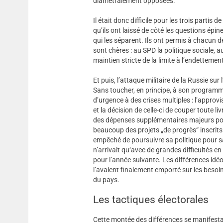
diamétralement opposées.
Il était donc difficile pour les trois partis
qu’ils ont laissé de côté les questions épi
qui les séparent. Ils ont permis à chacun de
sont chères : au SPD la politique sociale, 
maintien stricte de la limite à l’endettemen
Et puis, l’attaque militaire de la Russie sur
Sans toucher, en principe, à son programme
d’urgence à des crises multiples : l’appro
et la décision de celle-ci de couper toute liv
des dépenses supplémentaires majeurs pour
beaucoup des projets „de progrès“ inscrit
empêché de poursuivre sa politique pour sat
n’arrivait qu‘avec de grandes difficultés e
pour l’année suivante. Les différences idéo
l’avaient finalement emporté sur les besoin
du pays.
Les tactiques électorales
Cette montée des différences se manifesta