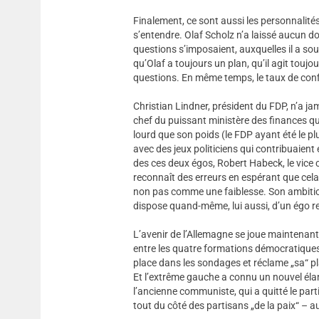
Finalement, ce sont aussi les personnalités
s’entendre. Olaf Scholz n’a laissé aucun dout
questions s’imposaient, auxquelles il a so
qu’Olaf a toujours un plan, qu’il agit toujo
questions. En même temps, le taux de confi
Christian Lindner, président du FDP, n’a j
chef du puissant ministère des finances qui
lourd que son poids (le FDP ayant été le plu
avec des jeux politiciens qui contribuaient 
des ces deux égos, Robert Habeck, le vice
reconnaît des erreurs en espérant que cela
non pas comme une faiblesse. Son ambition, 
dispose quand-même, lui aussi, d’un égo 
L’avenir de l’Allemagne se joue maintenant 
entre les quatre formations démocratiques
place dans les sondages et réclame „sa“ pla
Et l’extrême gauche a connu un nouvel éla
l’ancienne communiste, qui a quitté le part
tout du côté des partisans „de la paix“ – au 