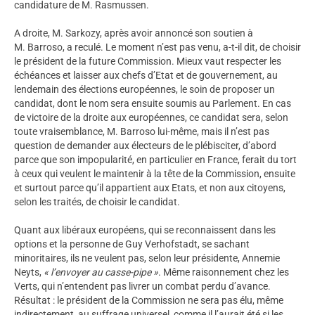
candidature de M. Rasmussen.
A droite, M. Sarkozy, après avoir annoncé son soutien à
M. Barroso, a reculé. Le moment n’est pas venu, a-t-il dit, de choisir
le président de la future Commission. Mieux vaut respecter les
échéances et laisser aux chefs d’Etat et de gouvernement, au
lendemain des élections européennes, le soin de proposer un
candidat, dont le nom sera ensuite soumis au Parlement. En cas
de victoire de la droite aux européennes, ce candidat sera, selon
toute vraisemblance, M. Barroso lui-même, mais il n’est pas
question de demander aux électeurs de le plébisciter, d’abord
parce que son impopularité, en particulier en France, ferait du tort
à ceux qui veulent le maintenir à la tête de la Commission, ensuite
et surtout parce qu’il appartient aux Etats, et non aux citoyens,
selon les traités, de choisir le candidat.
Quant aux libéraux européens, qui se reconnaissent dans les
options et la personne de Guy Verhofstadt, se sachant
minoritaires, ils ne veulent pas, selon leur présidente, Annemie
Neyts,
« l’envoyer au casse-pipe »
. Même raisonnement chez les
Verts, qui n’entendent pas livrer un combat perdu d’avance.
Résultat : le président de la Commission ne sera pas élu, même
indirectement, au suffrage universel, comme il l’aurait été si les