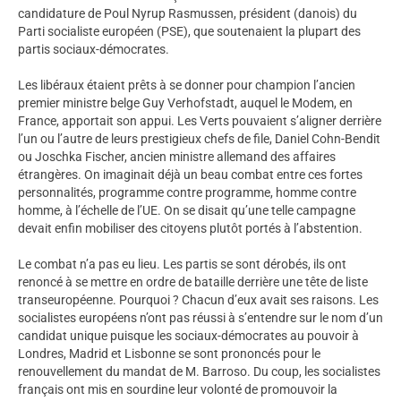
candidature de Poul Nyrup Rasmussen, président (danois) du
Parti socialiste européen (PSE), que soutenaient la plupart des
partis sociaux-démocrates.
Les libéraux étaient prêts à se donner pour champion l’ancien
premier ministre belge Guy Verhofstadt, auquel le Modem, en
France, apportait son appui. Les Verts pouvaient s’aligner derrière
l’un ou l’autre de leurs prestigieux chefs de file, Daniel Cohn-Bendit
ou Joschka Fischer, ancien ministre allemand des affaires
étrangères. On imaginait déjà un beau combat entre ces fortes
personnalités, programme contre programme, homme contre
homme, à l’échelle de l’UE. On se disait qu’une telle campagne
devait enfin mobiliser des citoyens plutôt portés à l’abstention.
Le combat n’a pas eu lieu. Les partis se sont dérobés, ils ont
renoncé à se mettre en ordre de bataille derrière une tête de liste
transeuropéenne. Pourquoi ? Chacun d’eux avait ses raisons. Les
socialistes européens n’ont pas réussi à s’entendre sur le nom d’un
candidat unique puisque les sociaux-démocrates au pouvoir à
Londres, Madrid et Lisbonne se sont prononcés pour le
renouvellement du mandat de M. Barroso. Du coup, les socialistes
français ont mis en sourdine leur volonté de promouvoir la