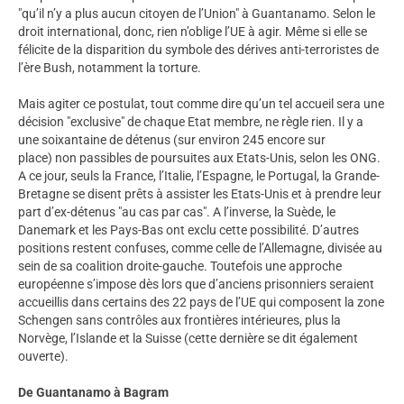
"qu’il n’y a plus aucun citoyen de l’Union" à Guantanamo. Selon le
droit international, donc, rien n’oblige l’UE à agir. Même si elle se
félicite de la disparition du symbole des dérives anti-terroristes de
l’ère Bush, notamment la torture.
Mais agiter ce postulat, tout comme dire qu’un tel accueil sera une
décision "exclusive" de chaque Etat membre, ne règle rien. Il y a
une soixantaine de détenus (sur environ 245 encore sur
place) non passibles de poursuites aux Etats-Unis, selon les ONG.
A ce jour, seuls la France, l’Italie, l’Espagne, le Portugal, la Grande-
Bretagne se disent prêts à assister les Etats-Unis et à prendre leur
part d’ex-détenus "au cas par cas". A l’inverse, la Suède, le
Danemark et les Pays-Bas ont exclu cette possibilité. D’autres
positions restent confuses, comme celle de l’Allemagne, divisée au
sein de sa coalition droite-gauche. Toutefois une approche
européenne s’impose dès lors que d’anciens prisonniers seraient
accueillis dans certains des 22 pays de l’UE qui composent la zone
Schengen sans contrôles aux frontières intérieures, plus la
Norvège, l’Islande et la Suisse (cette dernière se dit également
ouverte).
De Guantanamo à Bagram