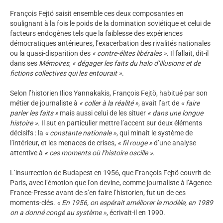
François Fejtö saisit ensemble ces deux composantes en
soulignant à la fois le poids de la domination soviétique et celui de
facteurs endogènes tels que la faiblesse des expériences
démocratiques antérieures, l’exacerbation des rivalités nationales
ou la quasi-disparition des
« contre-élites libérales »
. Il fallait, dit-il
dans ses
Mémoires
,
« dégager les faits du halo d’illusions et de
fictions collectives qui les entourait »
.
Selon l’historien Ilios Yannakakis, François Fejtö, habitué par son
métier de journaliste à
« coller à la réalité »
, avait l’art de
« faire
parler les faits »
mais aussi celui de les situer
« dans une longue
histoire »
. Il sut en particulier mettre l’accent sur deux éléments
décisifs : la
« constante nationale »
, qui minait le système de
l’intérieur, et les menaces de crises,
« fil rouge »
d’une analyse
attentive à
« ces moments où l’histoire oscille »
.
L’insurrection de Budapest en 1956, que François Fejtö couvrit de
Paris, avec l’émotion que l’on devine, comme journaliste à l’Agence
France-Presse avant de s’en faire l’historien, fut un de ces
moments-clés.
« En 1956, on espérait améliorer le modèle, en 1989
on a donné congé au système »
, écrivait-il en 1990.