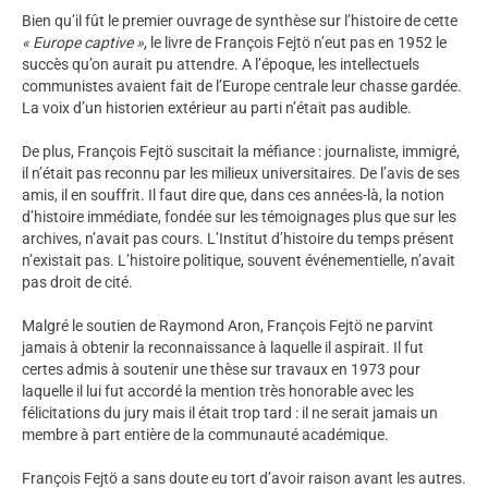
Bien qu’il fût le premier ouvrage de synthèse sur l’histoire de cette
« Europe captive »
, le livre de François Fejtö n’eut pas en 1952 le
succès qu’on aurait pu attendre. A l’époque, les intellectuels
communistes avaient fait de l’Europe centrale leur chasse gardée.
La voix d’un historien extérieur au parti n’était pas audible.
De plus, François Fejtö suscitait la méfiance : journaliste, immigré,
il n’était pas reconnu par les milieux universitaires. De l’avis de ses
amis, il en souffrit. Il faut dire que, dans ces années-là, la notion
d’histoire immédiate, fondée sur les témoignages plus que sur les
archives, n’avait pas cours. L’Institut d’histoire du temps présent
n’existait pas. L’histoire politique, souvent événementielle, n’avait
pas droit de cité.
Malgré le soutien de Raymond Aron, François Fejtö ne parvint
jamais à obtenir la reconnaissance à laquelle il aspirait. Il fut
certes admis à soutenir une thèse sur travaux en 1973 pour
laquelle il lui fut accordé la mention très honorable avec les
félicitations du jury mais il était trop tard : il ne serait jamais un
membre à part entière de la communauté académique.
François Fejtö a sans doute eu tort d’avoir raison avant les autres.