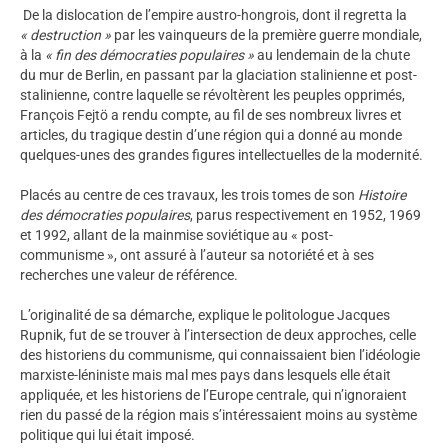
De la dislocation de l’empire austro-hongrois, dont il regretta la
« destruction »
par les vainqueurs de la première guerre mondiale,
à la
« fin des démocraties populaires »
au lendemain de la chute
du mur de Berlin, en passant par la glaciation stalinienne et post-
stalinienne, contre laquelle se révoltèrent les peuples opprimés,
François Fejtö a rendu compte, au fil de ses nombreux livres et
articles, du tragique destin d’une région qui a donné au monde
quelques-unes des grandes figures intellectuelles de la modernité.
Placés au centre de ces travaux, les trois tomes de son
Histoire
des démocraties populaires
, parus respectivement en 1952, 1969
et 1992, allant de la mainmise soviétique au « post-
communisme », ont assuré à l’auteur sa notoriété et à ses
recherches une valeur de référence.
L’originalité de sa démarche, explique le politologue Jacques
Rupnik, fut de se trouver à l’intersection de deux approches, celle
des historiens du communisme, qui connaissaient bien l’idéologie
marxiste-léniniste mais mal mes pays dans lesquels elle était
appliquée, et les historiens de l’Europe centrale, qui n’ignoraient
rien du passé de la région mais s’intéressaient moins au système
politique qui lui était imposé.