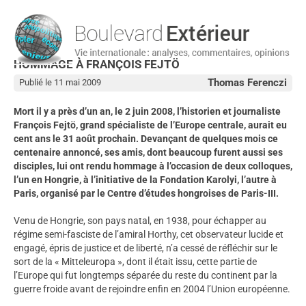
HOMMAGE À FRANÇOIS FEJTÖ
Thomas Ferenczi
Publié le 11 mai 2009
Mort il y a près d’un an, le 2 juin 2008, l’historien et journaliste
François Fejtö, grand spécialiste de l’Europe centrale, aurait eu
cent ans le 31 août prochain. Devançant de quelques mois ce
centenaire annoncé, ses amis, dont beaucoup furent aussi ses
disciples, lui ont rendu hommage à l’occasion de deux colloques,
l’un en Hongrie, à l’initiative de la Fondation Karolyi, l’autre à
Paris, organisé par le Centre d’études hongroises de Paris-III.
Venu de Hongrie, son pays natal, en 1938, pour échapper au
régime semi-fasciste de l’amiral Horthy, cet observateur lucide et
engagé, épris de justice et de liberté, n’a cessé de réfléchir sur le
sort de la « Mitteleuropa », dont il était issu, cette partie de
l’Europe qui fut longtemps séparée du reste du continent par la
guerre froide avant de rejoindre enfin en 2004 l’Union européenne.