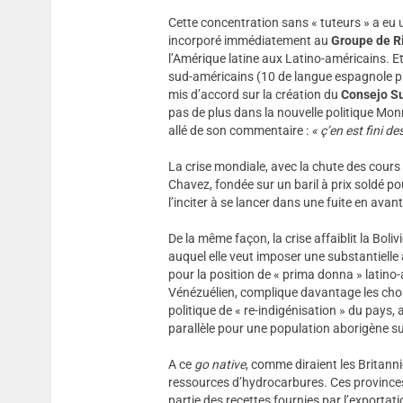
Cette concentration sans « tuteurs » a eu 
incorporé immédiatement au
Groupe de R
l’Amérique latine aux Latino-américains. Et
sud-américains (10 de langue espagnole plu
mis d’accord sur la création du
Consejo S
pas de plus dans la nouvelle politique Mon
allé de son commentaire :
« ç’en est fini 
La crise mondiale, avec la chute des cours 
Chavez, fondée sur un baril à prix soldé pour
l’inciter à se lancer dans une fuite en ava
De la même façon, la crise affaiblit la Boliv
auquel elle veut imposer une substantielle 
pour la position de « prima donna » latino-a
Vénézuélien, complique davantage les chose
politique de « re-indigénisation » du pays
parallèle pour une population aborigène su
A ce
go native
, comme diraient les Britanni
ressources d’hydrocarbures. Ces province
partie des recettes fournies par l’exportati