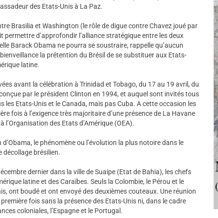
bassadeur des Etats-Unis à La Paz.
ntre Brasilia et Washington (le rôle de digue contre Chavez joué par
 permettre d’approfondir l’alliance stratégique entre les deux
quelle Barack Obama ne pourra se soustraire, rappelle qu’aucun
bienveillance la prétention du Brésil de se substituer aux Etats-
érique latine.
vées avant la célébration à Trinidad et Tobago, du 17 au 19 avril, du
 conçue par le président Clinton en 1994, et auquel sont invités tous
us les Etats-Unis et le Canada, mais pas Cuba. A cette occasion les
ère fois à l’exigence très majoritaire d’une présence de La Havane
 à l’Organisation des Etats d’Amérique (OEA).
on d’Obama, le phénomène ou l’évolution la plus notoire dans le
 décollage brésilien.
cembre dernier dans la ville de Suaipe (Etat de Bahia), les chefs
rique latine et des Caraïbes. Seuls la Colombie, le Pérou et le
Unis, ont boudé et ont envoyé des deuxièmes couteaux. Une réunion
première fois sans la présence des Etats-Unis ni, dans le cadre
nces coloniales, l’Espagne et le Portugal.