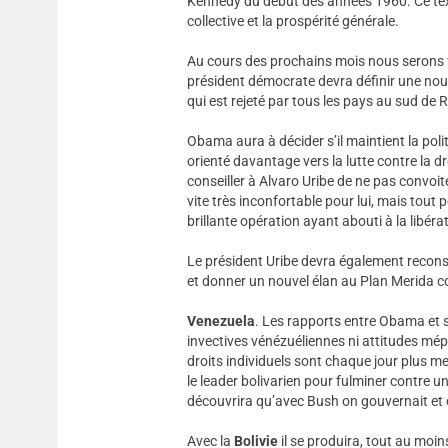
Kennedy du début des années 1960. Ce texte 
collective et la prospérité générale.
Au cours des prochains mois nous serons fi
président démocrate devra définir une nouv
qui est rejeté par tous les pays au sud de 
Obama aura à décider s’il maintient la pol
orienté davantage vers la lutte contre la d
conseiller à Alvaro Uribe de ne pas convo
vite très inconfortable pour lui, mais tout
brillante opération ayant abouti à la libér
Le président Uribe devra également recons
et donner un nouvel élan au Plan Merida co
Venezuela
. Les rapports entre Obama et
invectives vénézuéliennes ni attitudes mépri
droits individuels sont chaque jour plus men
le leader bolivarien pour fulminer contre u
découvrira qu’avec Bush on gouvernait et o
Avec la
Bolivie
il se produira, tout au moin