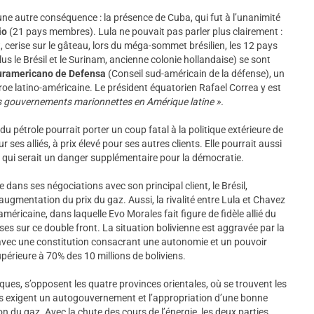
une autre conséquence : la présence de Cuba, qui fut à l’unanimité
io
(21 pays membres). Lula ne pouvait pas parler plus clairement :
, cerise sur le gâteau, lors du méga-sommet brésilien, les 12 pays
s le Brésil et le Surinam, ancienne colonie hollandaise) se sont
uramericano de Defensa
(Conseil sud-américain de la défense), un
roe latino-américaine. Le président équatorien Rafael Correa y est
des gouvernements marionnettes en Amérique latine ».
du pétrole pourrait porter un coup fatal à la politique extérieure de
 ses alliés, à prix élevé pour ses autres clients. Elle pourrait aussi
nt qui serait un danger supplémentaire pour la démocratie.
ie dans ses négociations avec son principal client, le Brésil,
augmentation du prix du gaz. Aussi, la rivalité entre Lula et Chavez
méricaine, dans laquelle Evo Morales fait figure de fidèle allié du
s sur ce double front. La situation bolivienne est aggravée par la
, avec une constitution consacrant une autonomie et un pouvoir
périeure à 70% des 10 millions de boliviens.
ques, s’opposent les quatre provinces orientales, où se trouvent les
s exigent un autogouvernement et l’appropriation d’une bonne
on du gaz. Avec la chute des cours de l’énergie, les deux parties