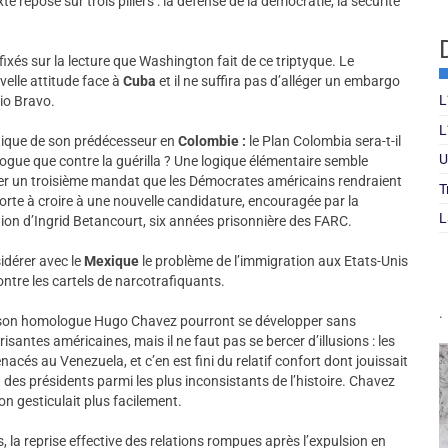
repose sur trois piliers : la défense de la démocratie, la sécurité
xés sur la lecture que Washington fait de ce triptyque. Le
elle attitude face à
Cuba
et il ne suffira pas d’alléger un embargo
L
Rio Bravo.
L
itique de son prédécesseur en
Colombie :
le Plan Colombia sera-t-il
U
rogue que contre la guérilla ? Une logique élémentaire semble
iter un troisième mandat que les Démocrates américains rendraient
T
 porte à croire à une nouvelle candidature, encouragée par la
L
ation d’Ingrid Betancourt, six années prisonnière des FARC.
idérer avec le
Mexique
le problème de l’immigration aux Etats-Unis
ntre les cartels de narcotrafiquants.
.
 son homologue Hugo Chavez pourront se développer sans
santes américaines, mais il ne faut pas se bercer d’illusions : les
acés au Venezuela, et c’en est fini du relatif confort dont jouissait
n des présidents parmi les plus inconsistants de l’histoire. Chavez
n gesticulait plus facilement.
s, la reprise effective des relations rompues après l’expulsion en