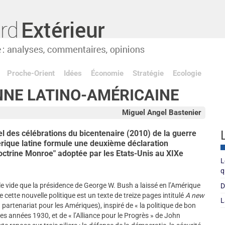
Proche-Orient
Idées
Économie
Stratégie
Ecologie
NNE LATINO-AMÉRICAINE
Miguel Angel Bastenier
l des célébrations du bicentenaire (2010) de la guerre
mérique latine formule une deuxième déclaration
ctrine Monroe" adoptée par les Etats-Unis au XIXe
L
q
e vide que la présidence de George W. Bush a laissé en l’Amérique
D
cette nouvelle politique est un texte de treize pages intitulé
A new
L
artenariat pour les Amériques), inspiré de « la politique de bon
es années 1930, et de « l’Alliance pour le Progrès » de John