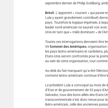
septembre dernier de Philip Goldberg, am
Brésil
. L’apparent « courant » qui passe e
Lula y ayant grandement contribué) devrait
pays. Toutefois la logique impériale, à la
leader nord-américain ne saurait voir avec 
Unis en tant que « mâle dominant » de l’Am
Toutes ces interrogations devraient être le
Vè
Sommet des Amériques
, organisation
les pays latino-américains et caribéens, pl
Etats-Unis seront confrontés pour la premi
au sein de cette organisation, tout comme
Au-delà du fait marquant qu’a été l’électi
contexte latino-américain continue d’être le
Le président Lula a convoqué au mois de dé
d’Etat et de gouvernement de 33 pays d’Amé
Salvador, tous des bons alliés des Etats-
transcontinentale s’est donc tenue pour la 
ibéro-américain, celle des anciennes puissa