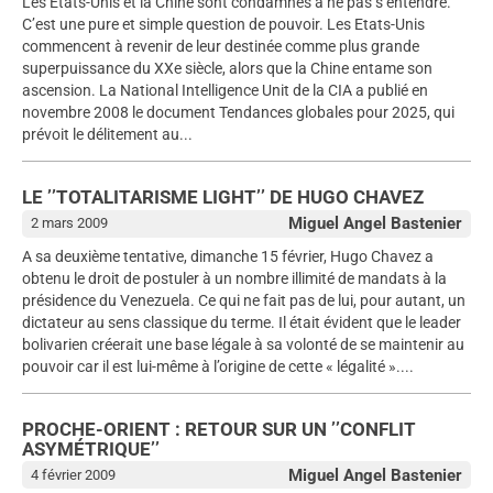
Les Etats-Unis et la Chine sont condamnés à ne pas s’entendre.
C’est une pure et simple question de pouvoir. Les Etats-Unis
commencent à revenir de leur destinée comme plus grande
superpuissance du XXe siècle, alors que la Chine entame son
ascension. La National Intelligence Unit de la CIA a publié en
novembre 2008 le document Tendances globales pour 2025, qui
prévoit le délitement au...
LE ’’TOTALITARISME LIGHT’’ DE HUGO CHAVEZ
Miguel Angel Bastenier
2 mars 2009
A sa deuxième tentative, dimanche 15 février, Hugo Chavez a
obtenu le droit de postuler à un nombre illimité de mandats à la
présidence du Venezuela. Ce qui ne fait pas de lui, pour autant, un
dictateur au sens classique du terme. Il était évident que le leader
bolivarien créerait une base légale à sa volonté de se maintenir au
pouvoir car il est lui-même à l’origine de cette « légalité »....
PROCHE-ORIENT : RETOUR SUR UN ’’CONFLIT
ASYMÉTRIQUE’’
Miguel Angel Bastenier
4 février 2009